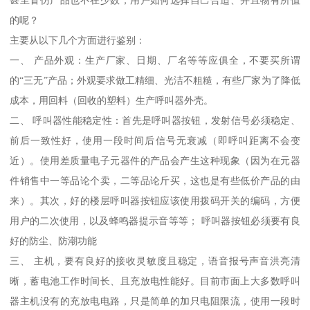
甚至冒仿产品也不在少数，用户如何选择自己合适、并且物有所值
的呢？
主要从以下几个方面进行鉴别：
一、 产品外观：生产厂家、日期、厂名等等应俱全，不要买所谓
的“三无”产品；外观要求做工精细、光洁不粗糙，有些厂家为了降低
成本，用回料（回收的塑料）生产呼叫器外壳。
二、 呼叫器性能稳定性：首先是呼叫器按钮，发射信号必须稳定、
前后一致性好，使用一段时间后信号无衰减（即呼叫距离不会变
近）。使用差质量电子元器件的产品会产生这种现象（因为在元器
件销售中一等品论个卖，二等品论斤买，这也是有些低价产品的由
来）。其次，好的楼层呼叫器按钮应该使用拨码开关的编码，方便
用户的二次使用，以及蜂鸣器提示音等等； 呼叫器按钮必须要有良
好的防尘、防潮功能
三、 主机，要有良好的接收灵敏度且稳定，语音报号声音洪亮清
晰，蓄电池工作时间长、且充放电性能好。目前市面上大多数呼叫
器主机没有的充放电电路，只是简单的加只电阻限流，使用一段时