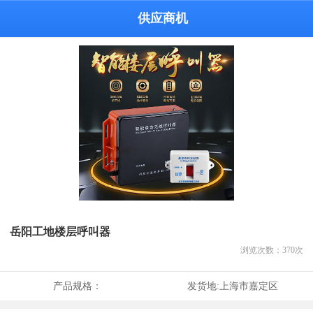
供应商机
岳阳工地楼层呼叫器
浏览次数：
370
次
产品规格：
发货地:
上海市嘉定区