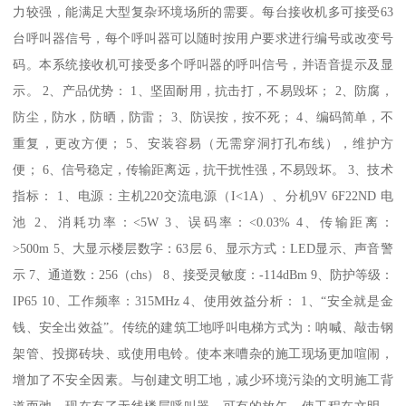
力较强，能满足大型复杂环境场所的需要。每台接收机多可接受63
台呼叫器信号，每个呼叫器可以随时按用户要求进行编号或改变号
码。本系统接收机可接受多个呼叫器的呼叫信号，并语音提示及显
示。 2、产品优势： 1、坚固耐用，抗击打，不易毁坏； 2、防腐，
防尘，防水，防晒，防雷； 3、防误按，按不死； 4、编码简单，不
重复，更改方便； 5、安装容易（无需穿洞打孔布线），维护方
便； 6、信号稳定，传输距离远，抗干扰性强，不易毁坏。 3、技术
指标： 1、电源：主机220交流电源（I<1A）、分机9V 6F22ND 电
池 2、消耗功率：<5W 3、误码率：<0.03% 4、传输距离：
>500m 5、大显示楼层数字：63层 6、显示方式：LED显示、声音警
示 7、通道数：256（chs） 8、接受灵敏度：-114dBm 9、防护等级：
IP65 10、工作频率：315MHz 4、使用效益分析： 1、“安全就是金
钱、安全出效益”。传统的建筑工地呼叫电梯方式为：呐喊、敲击钢
架管、投掷砖块、或使用电铃。使本来嘈杂的施工现场更加喧闹，
增加了不安全因素。与创建文明工地，减少环境污染的文明施工背