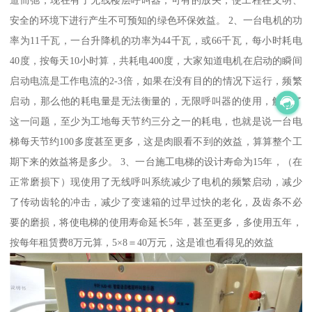
道而弛，现在有了无线楼层呼叫器，可有的放矢，使工程在文明、
安全的环境下进行产生不可预知的绿色环保效益。 2、一台电机的功
率为11千瓦，一台升降机的功率为44千瓦，或66千瓦，每小时耗电
40度，按每天10小时算，共耗电400度，大家知道电机在启动的瞬间
启动电流是工作电流的2-3倍，如果在没有目的的情况下运行，频繁
启动，那么他的耗电量是无法衡量的，无限呼叫器的使用，解决了
这一问题，至少为工地每天节约三分之一的耗电，也就是说一台电
梯每天节约100多度甚至更多，这是肉眼看不到的效益，算算整个工
期下来的效益将是多少。 3、一台施工电梯的设计寿命为15年，（在
正常磨损下）现使用了无线呼叫系统减少了电机的频繁启动，减少
了传动齿轮的冲击，减少了变速箱的过早过快的老化，及齿条不必
要的磨损，将使电梯的使用寿命延长5年，甚至更多，多使用五年，
按每年租赁费8万元算，5×8＝40万元，这是谁也看得见的效益