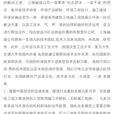
的解决之道。 上海融瑞公司一直秉承“矢志碧水，一诺千金”的理
念，集环保技术研发，环保产品研制、环境工程设计、施工建设，
环保设施运营为一体，承接省市建筑工地施工现场扬尘环保一站式
解决方案、以及工业水、气、声、渣的治理和循环经济运用，是立
进行商业运作，综合效益与社会效益并重的有限责任公司。 上海融
瑞公司拥有一支强大的技术团队,技术人员来自国内、外高校，研究
所；此外，公司还与东京工业大学，德国汉堡工业大学，复旦大学,
交通大学等国内外著 名高校建立紧密的技术合作关系。依托国家的
政策和扶持，为国内环保技术引进新型技术贡献力量。 借助于我们
优 秀的技术团队以及丰富的海外资源，我们力争立足环保扬尘处理
行业，实现纵横向产品多元化，技术多元化，大成套，一条 龙服
务。
1：随着中国经济的迅速发展，建筑行业蓬勃发展日新月异，目前建
筑工地大量使用的人货两用施工升降机（又称施工电梯），大多没
有装设与吊笼内的司机联络的信号装置。因此在各楼层上需要召唤
吊笼开到需要的楼层来很不方便，不少工地常采用敲击升降机附墙