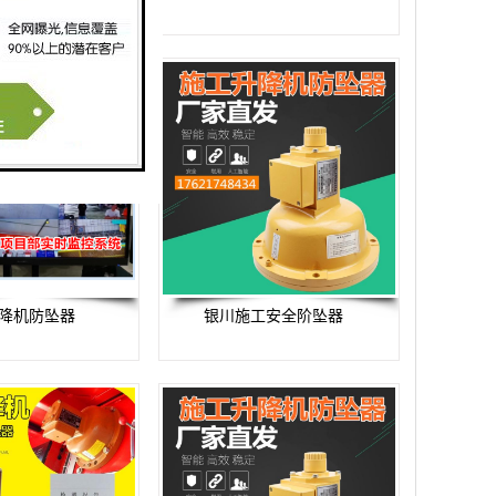
降机防坠器
银川施工安全阶坠器