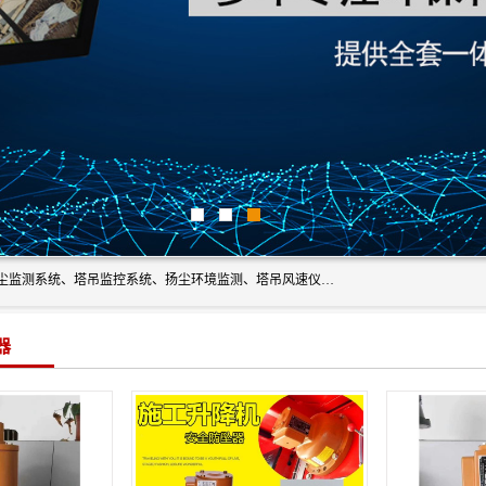
上海融瑞环保科技有限公司是吊钩可视化、塔吊黑匣子、扬尘监测系统、塔吊监控系统、扬尘环境监测、塔吊风速仪、楼层呼叫器、主令控制器、人脸识别、风速仪等一系列环保设备的研发生产销售为一体的专业化公司。
器