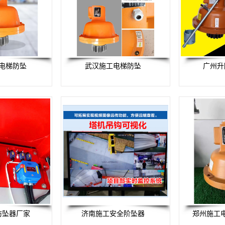
电梯防坠
武汉施工电梯防坠
广州升
防坠器厂家
济南施工安全阶坠器
郑州施工