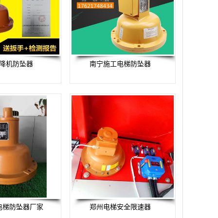
降机防坠器
南宁施工电梯防坠器
电梯防坠器厂家
郑州电梯安全限速器