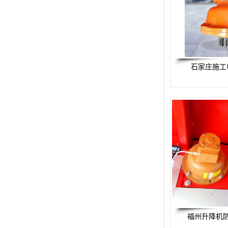
预警螺母
主令控制器
塔机模型
石家庄施工
临边防护
塔吊风速仪
指纹识别系统
福州升降机