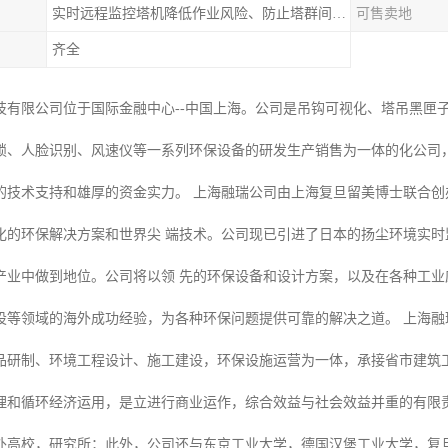
实时远程监控塔机降低作业风险、防止塔群间碰撞
可售卖地
齐全
技有限公司位于国际金融中心--中国上海。公司是吊钩可视化、塔吊黑匣
锁、人脸识别、风速仪等一系列环保设备的研发生产销售为一体的化公司
的技术支持和雄厚的资金实力。 上海融瑞公司由上海复旦留美博士联合
化的环保解决方案和世界尖 端技术。公司现已引进了日本的扬尘环境实
产业中做到地位。公司将以领 先的环保设备和设计方案，以及在各种工
设等领域的海外成功经验，为各种环保问题提供可靠的解决之道。 上海融
品研制、环境工程设计、施工建设，环保设施运营为一体，承接省市建筑
理和循环经济运用，是立进行商业运作，综合效益与社会效益并重的有限责
外高校，研究所；此外，公司还与东京工业大学，德国汉堡工业大学，复旦