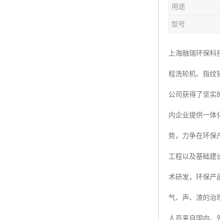
用途
楼层呼叫器
型号
车辆冲洗抓拍
塔机黑匣子
上海融瑞环保科
程洗轮机、指纹
卸料平台
公司获得了坚实
工地安全帽人员定位
内企业提供一体
高支模监测
势，力争在环保
临边防护网监测系统
工程以及基础建
升降机人数识别系统
术研发，环保产
施工电梯超载保护器
气、声、渣的治
升降机防坠器
人员来自国内、