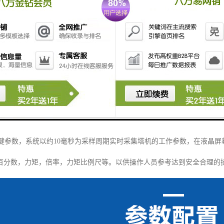
参数，系统以约10毫秒为采样周期实时采集塔机的工作参数，在液晶屏
百分数，力矩，倍率，力矩比例尺等。以供操作人员参考达到安全合理的