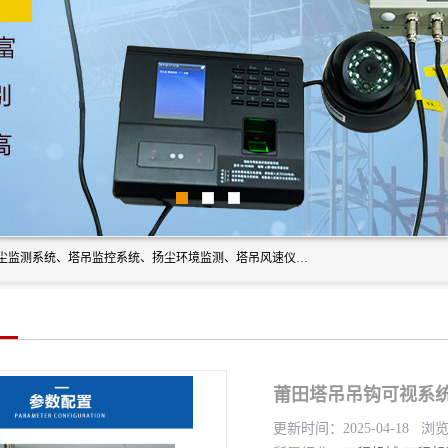
上海融瑞环保科技有限公司是吊钩可视化、塔吊黑匣子、扬尘监测系统、塔吊监控系统、扬尘环境监测、塔吊风速仪、楼层呼叫器、主令控制器、人脸识别、风速仪等一系列环保设备的研发生产销售为一体的专业化公司。
莆田塔吊吊钩可视系统
更新时间：2025-04-18 浏