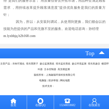
待”是我们的服务宗旨；“用质量信誉去开拓市场，用品种去满足顾客
需求 ，用持续改革提升顾客满意度”提供优良服务是我们的质量方
针；
因为，所以：从安装到调试，从使用到更换，我们都会以的
技能为您提供的产品和无微不至的服务。欢迎电话咨询：孙经理
m.lyxhhjq.b2b168.com
Top
主营产品：吊钩可视化 塔吊黑匣子 扬尘监测系统 塔吊监控系统 扬尘环境监测 塔吊风速仪 楼层呼
叫器 主令控制器 高支模监测
版权所有：上海融瑞环保科技有限公司
电脑版
|
投诉举报
|
网站地图
技术支持：
八方资源网
首页
在线QQ
13248018682
在线留言