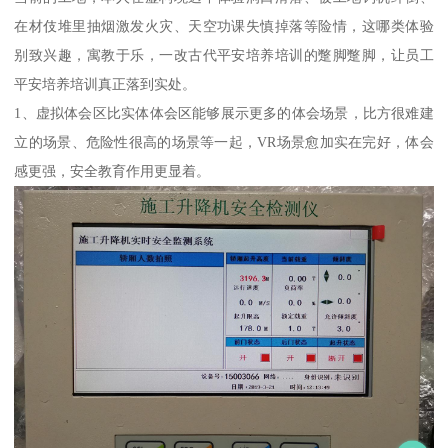
在材伎堆里抽烟激发火灾、天空功课失慎掉落等险情，这哪类体验
别致兴趣，寓教于乐，一改古代平安培养培训的蹩脚蹩脚，让员工
平安培养培训真正落到实处。
1、虚拟体会区比实体体会区能够展示更多的体会场景，比方很难建
立的场景、危险性很高的场景等一起，VR场景愈加实在完好，体会
感更强，安全教育作用更显着。