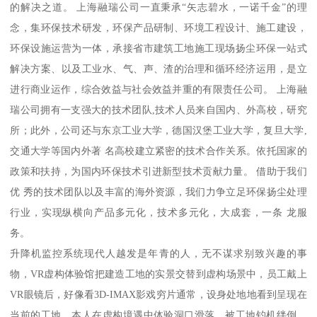
的解决之道。 上海融瑞公司一直秉承“矢志碧水，一诺千金”的理
念，集环保技术研发，环保产品研制、环境工程设计、施工建设，
环保设施运营为一体，承接省市建筑工地施工现场扬尘环保一站式
解决方案、以及工业水、气、声、渣的治理和循环经济运用，是立
进行商业运作，综合效益与社会效益并重的有限责任公司。 上海融
瑞公司拥有一支强大的技术团队,技术人员来自国内、外高校，研究
所；此外，公司还与东京工业大学，德国汉堡工业大学，复旦大学,
交通大学等国内外著 名高校建立紧密的技术合作关系。依托国家的
政策和扶持，为国内环保技术引进新型技术贡献力量。 借助于我们
优 秀的技术团队以及丰富的海外资源，我们力争立足环保扬尘处理
行业，实现纵横向产品多元化，技术多元化，大成套，一条 龙服
务。
升降机监控系统现代人越发是年青的人，无不谋求别致兴趣的事
物，VR虚构体验馆把建造工地的实景交替到虚构场景中，员工戴上
VR眼镜后，好像看3D-IMAX影戏穷片通常，设身处地地看到呈现在
当前的工地，本人在虚构境遇中体验洞口滑落、被工地钓机绊倒、