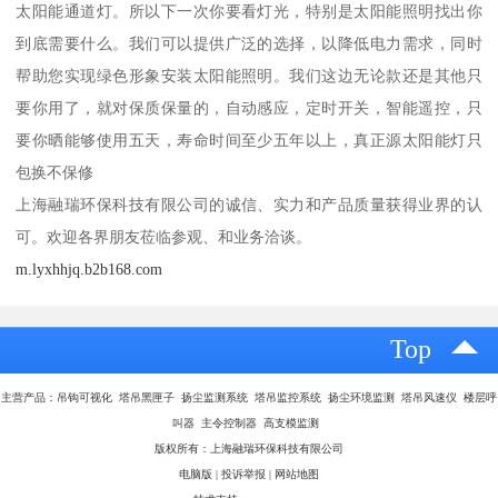
太阳能通道灯。所以下一次你要看灯光，特别是太阳能照明找出你
到底需要什么。我们可以提供广泛的选择，以降低电力需求，同时
帮助您实现绿色形象安装太阳能照明。我们这边无论款还是其他只
要你用了，就对保质保量的，自动感应，定时开关，智能遥控，只
要你晒能够使用五天，寿命时间至少五年以上，真正源太阳能灯只
包换不保修
上海融瑞环保科技有限公司的诚信、实力和产品质量获得业界的认
可。欢迎各界朋友莅临参观、和业务洽谈。
m.lyxhhjq.b2b168.com
Top
主营产品：吊钩可视化 塔吊黑匣子 扬尘监测系统 塔吊监控系统 扬尘环境监测 塔吊风速仪 楼层呼
叫器 主令控制器 高支模监测
版权所有：上海融瑞环保科技有限公司
电脑版
|
投诉举报
|
网站地图