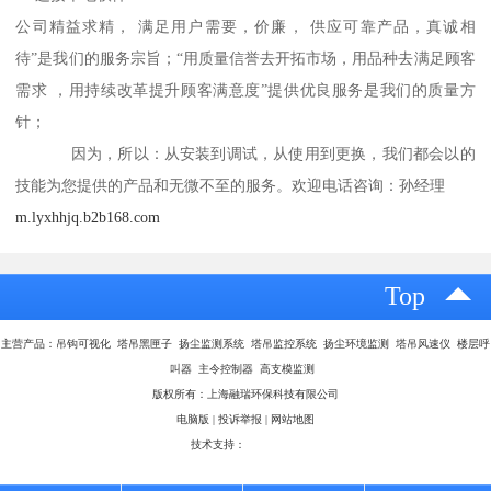
公司精益求精， 满足用户需要，价廉， 供应可靠产品，真诚相
待”是我们的服务宗旨；“用质量信誉去开拓市场，用品种去满足顾客
需求 ，用持续改革提升顾客满意度”提供优良服务是我们的质量方
针；
因为，所以：从安装到调试，从使用到更换，我们都会以的
技能为您提供的产品和无微不至的服务。欢迎电话咨询：孙经理
m.lyxhhjq.b2b168.com
Top
主营产品：吊钩可视化 塔吊黑匣子 扬尘监测系统 塔吊监控系统 扬尘环境监测 塔吊风速仪 楼层呼
叫器 主令控制器 高支模监测
版权所有：上海融瑞环保科技有限公司
电脑版
|
投诉举报
|
网站地图
技术支持：
八方资源网