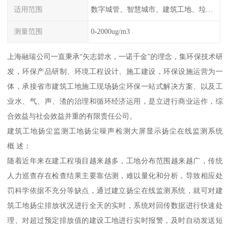
适用范围
数字城管、智慧城市、建筑工地、垃圾场、拆迁工地、码头、产业园、社区、道路
测量范围
0-2000ug/m3
上海融瑞公司一直秉承“矢志碧水，一诺千金”的理念，集环保技术研
发，环保产品研制、环境工程设计、施工建设，环保设施运营为一
体，承接省市建筑工地施工现场扬尘环保一站式解决方案、以及工
业水、气、声、渣的治理和循环经济运用，是立进行商业运作，综
合效益与社会效益并重的有限责任公司。
建筑工地扬尘监测工地扬尘噪声检测大屏显示扬尘在线监测系统
概 述：
随着近年来在建工程项目越来越多，工地分布范围越来越广，传统
人力巡查存在检查结果主要靠估测，难以量化和分析，导致相应处
罚科学依据不充分等缺点，通过建立扬尘在线监测系统，就可对建
筑工地扬尘排放状况进行全天的实时，系统对回传数据进行快速处
理、对超过预定排放值的建设工地进行实时报警，及时自动发送短