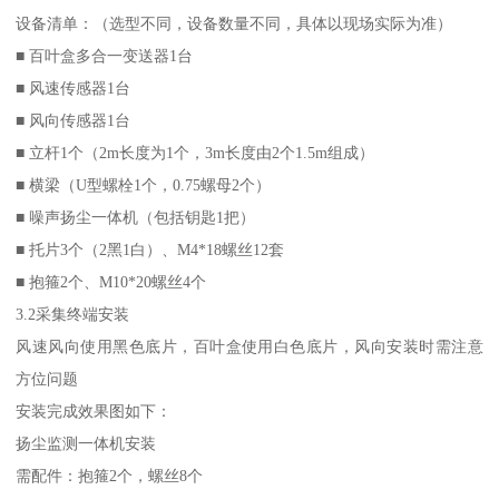
设备清单：（选型不同，设备数量不同，具体以现场实际为准）
■ 百叶盒多合一变送器1台
■ 风速传感器1台
■ 风向传感器1台
■ 立杆1个（2m长度为1个，3m长度由2个1.5m组成）
■ 横梁（U型螺栓1个，0.75螺母2个）
■ 噪声扬尘一体机（包括钥匙1把）
■ 托片3个（2黑1白）、M4*18螺丝12套
■ 抱箍2个、M10*20螺丝4个
3.2采集终端安装
风速风向使用黑色底片，百叶盒使用白色底片，风向安装时需注意
方位问题
安装完成效果图如下：
扬尘监测一体机安装
需配件：抱箍2个，螺丝8个