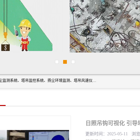
上海融瑞环保科技有限公司是吊钩可视化、塔吊黑匣子、扬尘监测系统、塔吊监控系统、扬尘环境监测、塔吊风速仪、楼层呼叫器、主令控制器、人脸识别、风速仪等一系列环保设备的研发生产销售为一体的专业化公司。
日照吊钩可视化 引导
更新时间：2025-05-11 浏