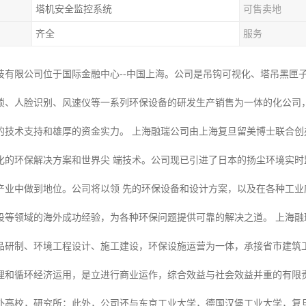
塔机安全监控系统
可售卖地
齐全
服务
技有限公司位于国际金融中心--中国上海。公司是吊钩可视化、塔吊黑匣
锁、人脸识别、风速仪等一系列环保设备的研发生产销售为一体的化公司
的技术支持和雄厚的资金实力。 上海融瑞公司由上海复旦留美博士联合
化的环保解决方案和世界尖 端技术。公司现已引进了日本的扬尘环境实
产业中做到地位。公司将以领 先的环保设备和设计方案，以及在各种工
设等领域的海外成功经验，为各种环保问题提供可靠的解决之道。 上海融
品研制、环境工程设计、施工建设，环保设施运营为一体，承接省市建筑
理和循环经济运用，是立进行商业运作，综合效益与社会效益并重的有限责
外高校，研究所；此外，公司还与东京工业大学，德国汉堡工业大学，复旦