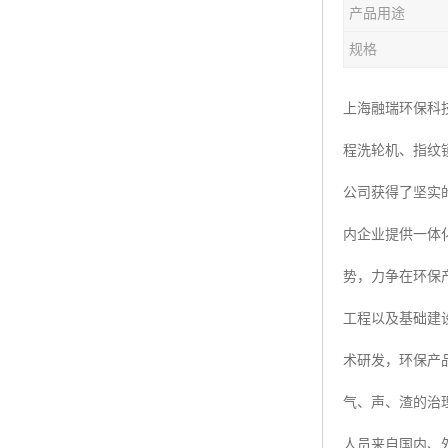
产品用途
楼层呼叫器
规格
车辆冲洗抓拍
塔机黑匣子
上海融瑞环保科
程洗轮机、指纹
卸料平台
公司获得了坚实
工地安全帽人员定位
内企业提供一体
高支模监测
势，力争在环保
临边防护网监测系统
工程以及基础建
升降机人数识别系统
术研发，环保产
施工电梯超载保护器
气、声、渣的治
升降机防坠器
人员来自国内、