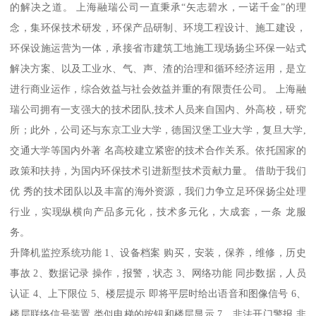
的解决之道。 上海融瑞公司一直秉承“矢志碧水，一诺千金”的理
念，集环保技术研发，环保产品研制、环境工程设计、施工建设，
环保设施运营为一体，承接省市建筑工地施工现场扬尘环保一站式
解决方案、以及工业水、气、声、渣的治理和循环经济运用，是立
进行商业运作，综合效益与社会效益并重的有限责任公司。 上海融
瑞公司拥有一支强大的技术团队,技术人员来自国内、外高校，研究
所；此外，公司还与东京工业大学，德国汉堡工业大学，复旦大学,
交通大学等国内外著 名高校建立紧密的技术合作关系。依托国家的
政策和扶持，为国内环保技术引进新型技术贡献力量。 借助于我们
优 秀的技术团队以及丰富的海外资源，我们力争立足环保扬尘处理
行业，实现纵横向产品多元化，技术多元化，大成套，一条 龙服
务。
升降机监控系统功能 1、设备档案 购买，安装，保养，维修，历史
事故 2、数据记录 操作，报警，状态 3、网络功能 同步数据，人员
认证 4、上下限位 5、楼层提示 即将平层时给出语音和图像信号 6、
楼层联络信号装置 类似电梯的按钮和楼层显示 7、非法开门警报 非