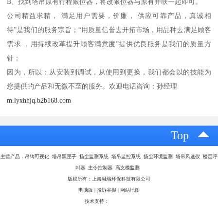
B、找到塔吊原有行程限位器，将改限位器与原有并联一起即可。
公司精益求精， 满足用户需要，价廉， 供应可靠产品，真诚相
待”是我们的服务宗旨；“用质量信誉去开拓市场，用品种去满足顾客
需求 ，用持续改革提升顾客满意度”提供优良服务是我们的质量方
针；
因为，所以：从安装到调试，从使用到更换，我们都会以的技能为
您提供的产品和无微不至的服务。欢迎电话咨询：孙经理
m.lyxhhjq.b2b168.com
Top
主营产品：吊钩可视化 塔吊黑匣子 扬尘监测系统 塔吊监控系统 扬尘环境监测 塔吊风速仪 楼层呼
叫器 主令控制器 高支模监测
版权所有：上海融瑞环保科技有限公司
电脑版
|
投诉举报
|
网站地图
技术支持：
八方资源网