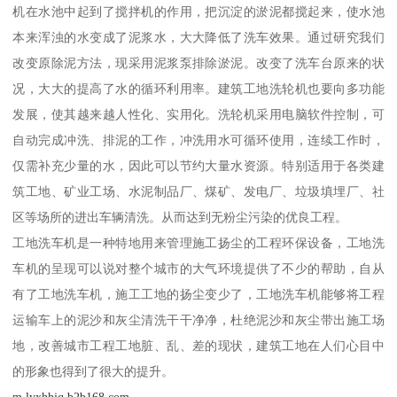
机在水池中起到了搅拌机的作用，把沉淀的淤泥都搅起来，使水池
本来浑浊的水变成了泥浆水，大大降低了洗车效果。通过研究我们
改变原除泥方法，现采用泥浆泵排除淤泥。改变了洗车台原来的状
况，大大的提高了水的循环利用率。建筑工地洗轮机也要向多功能
发展，使其越来越人性化、实用化。洗轮机采用电脑软件控制，可
自动完成冲洗、排泥的工作，冲洗用水可循环使用，连续工作时，
仅需补充少量的水，因此可以节约大量水资源。特别适用于各类建
筑工地、矿业工场、水泥制品厂、煤矿、发电厂、垃圾填埋厂、社
区等场所的进出车辆清洗。从而达到无粉尘污染的优良工程。
工地洗车机是一种特地用来管理施工扬尘的工程环保设备，工地洗
车机的呈现可以说对整个城市的大气环境提供了不少的帮助，自从
有了工地洗车机，施工工地的扬尘变少了，工地洗车机能够将工程
运输车上的泥沙和灰尘清洗干干净净，杜绝泥沙和灰尘带出施工场
地，改善城市工程工地脏、乱、差的现状，建筑工地在人们心目中
的形象也得到了很大的提升。
m.lyxhhjq.b2b168.com