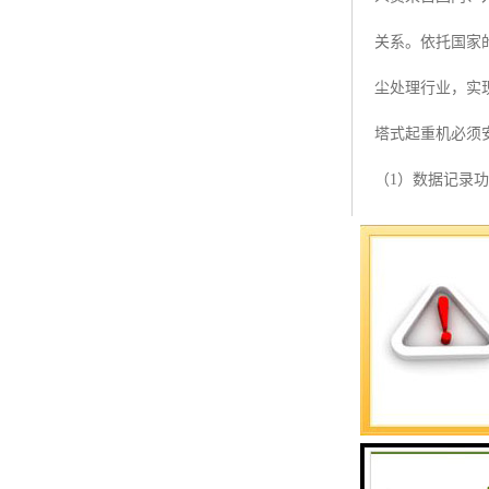
预警螺母
关系。依托国家
主令控制器
尘处理行业，实
塔机模型
塔式起重机必须
临边防护
（1）数据记录
塔吊风速仪
括载重量、温度
指纹识别系统
（2）安全保护
载时，系统将发
（3）实时显示