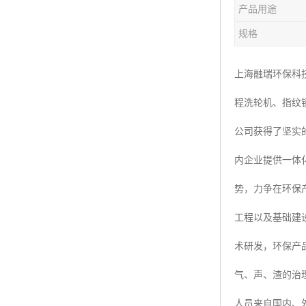
产品用途
楼层呼叫器
规格
车辆冲洗抓拍
塔机黑匣子
上海融瑞环保科
程洗轮机、指纹
卸料平台
公司获得了坚实
工地安全帽人员定位
内企业提供一体
高支模监测
势，力争在环保
临边防护网监测系统
工程以及基础建
升降机人数识别系统
术研发，环保产
施工电梯超载保护器
气、声、渣的治
升降机防坠器
人员来自国内、