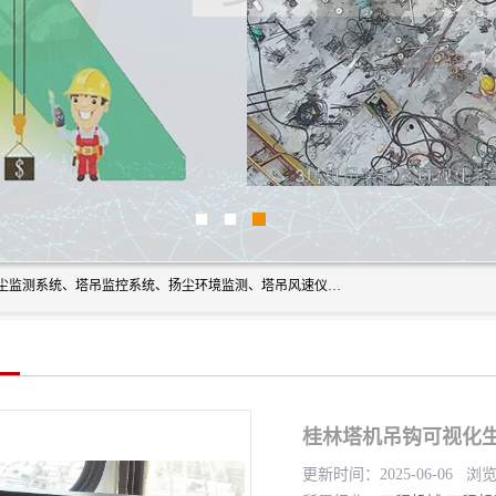
上海融瑞环保科技有限公司是吊钩可视化、塔吊黑匣子、扬尘监测系统、塔吊监控系统、扬尘环境监测、塔吊风速仪、楼层呼叫器、主令控制器、人脸识别、风速仪等一系列环保设备的研发生产销售为一体的专业化公司。
更新时间：2025-06-06 浏