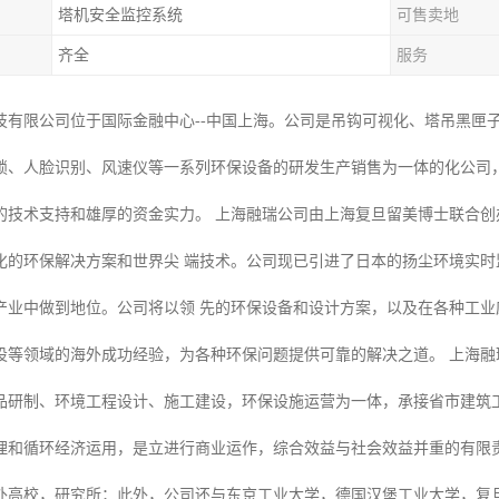
塔机安全监控系统
可售卖地
齐全
服务
技有限公司位于国际金融中心--中国上海。公司是吊钩可视化、塔吊黑匣
锁、人脸识别、风速仪等一系列环保设备的研发生产销售为一体的化公司
的技术支持和雄厚的资金实力。 上海融瑞公司由上海复旦留美博士联合
化的环保解决方案和世界尖 端技术。公司现已引进了日本的扬尘环境实
产业中做到地位。公司将以领 先的环保设备和设计方案，以及在各种工
设等领域的海外成功经验，为各种环保问题提供可靠的解决之道。 上海融
品研制、环境工程设计、施工建设，环保设施运营为一体，承接省市建筑
理和循环经济运用，是立进行商业运作，综合效益与社会效益并重的有限责
外高校，研究所；此外，公司还与东京工业大学，德国汉堡工业大学，复旦