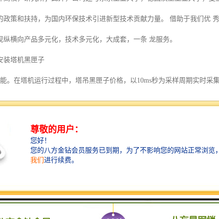
的政策和扶持，为国内环保技术引进新型技术贡献力量。 借助于我们优 
现纵横向产品多元化，技术多元化，大成套，一条 龙服务。
安装塔机黑匣子
功能。在塔机运行过程中，塔吊黑匣子价格，以10ms秒为采样周期实时
、风速、报警记录、力矩等。
功能。该装置可实现塔机多种安全限制器的功能，如起重力矩限制、起重
出控制信号，允许起重机向安全方向运行，禁止其向危险方向运行。
功能。液晶屏幕实时显示塔机工作的关键参数（起重量、幅度、起重力矩