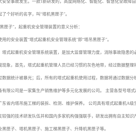
大安全事故发生。一款1新研发的，高度网络化、智能化、智慧化全故障
起了个好听的名字，叫“塔机黑匣子”。
“黑匣子”，起重机安全管理装置的意义分析：
用的安全装置“塔式起重机安全管理系统”即“塔吊黑匣子”。
、塔式起重机安全管理系统装置，是加大监督管理力度，消除事故隐患的
规现象，首先，塔式起重机管理人员已经习惯的灰色地带，经过数据整理
过数据统计被暴光；后，所有的塔式起重机使用过程，数据将通过数据分
备有限公司是一家集生产销售维护等多元化发展的公司。 主营各型号塔
广东省内塔吊施工梯的装拆、检测、维护保养。 公司具有塔式起重机A级
支较强的技术研发队伍并和国内多家机构强强联手，研发出拥有自主知识
全黑匣子、塔机黑匣子、施工梯黑匣子、升降机黑匣子等。