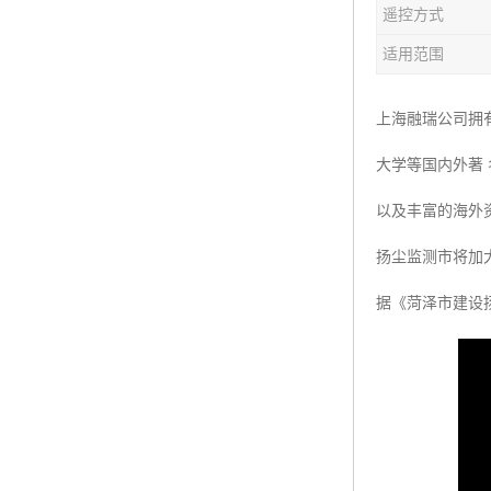
遥控方式
楼层呼叫器
适用范围
车辆冲洗抓拍
塔机黑匣子
上海融瑞公司拥
大学等国内外著
卸料平台
以及丰富的海外
工地安全帽人员定位
扬尘监测市将加
高支模监测
据《菏泽市建设
临边防护网监测系统
升降机人数识别系统
施工电梯超载保护器
升降机防坠器