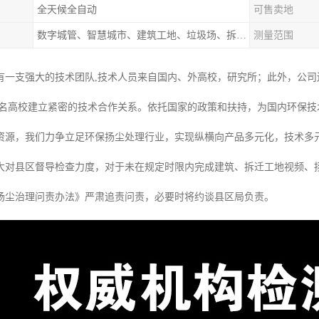
全天候全自动
可售卖地
数字城管、智慧城市、建筑工地、垃圾场、拆迁工地、码头、产业园、社区、道路
测量范围
有一支强大的技术团队,技术人员来自国内、外高校，研究所；此外，公司
 名高校建立紧密的技术合作关系。依托国家的政策和扶持，为国内环保技
资源，我们力争立足环保扬尘处理行业，实现纵横向产品多元化，技术多元
大对县区督导检查力度，对于未在规定时限内完成建筑、拆迁工地视频、
扬尘治理问责办法》严肃追责问责，必要时将约谈县区局负责。