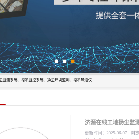
上海融瑞环保科技有限公司是吊钩可视化、塔吊黑匣子、扬尘监测系统、塔吊监控系统、扬尘环境监测、塔吊风速仪、楼层呼叫器、主令控制器、人脸识别、风速仪等一系列环保设备的研发生产销售为一体的专业化公司。
济源在线工地扬尘监
更新时间：2025-06-07 浏