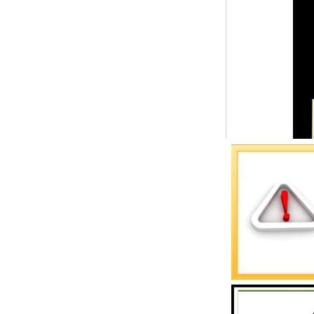
预警螺母
主令控制器
塔机模型
临边防护
塔吊风速仪
指纹识别系统