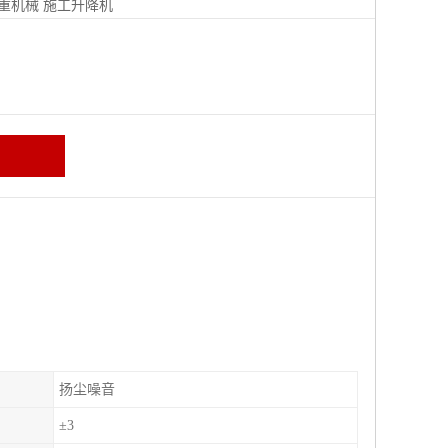
重机械
施工升降机
扬尘噪音
±3