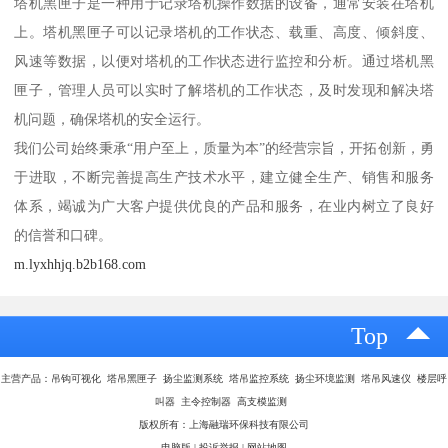
塔机黑匣子是一种用于记录塔机操作数据的设备，通常安装在塔机
上。塔机黑匣子可以记录塔机的工作状态、载重、高度、倾斜度、
风速等数据，以便对塔机的工作状态进行监控和分析。通过塔机黑
匣子，管理人员可以实时了解塔机的工作状态，及时发现和解决塔
机问题，确保塔机的安全运行。
我们公司始终秉承“用户至上，质量为本”的经营宗旨，开拓创新，勇
于进取，不断完善提高生产技术水平，建立健全生产、销售和服务
体系，竭诚为广大客户提供优良的产品和服务，在业内树立了良好
的信誉和口碑。
m.lyxhhjq.b2b168.com
Top
主营产品：吊钩可视化 塔吊黑匣子 扬尘监测系统 塔吊监控系统 扬尘环境监测 塔吊风速仪 楼层呼
叫器 主令控制器 高支模监测
版权所有：上海融瑞环保科技有限公司
电脑版
|
投诉举报
|
网站地图