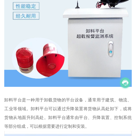
卸料平台是一种用于卸载货物的平台设备，通常用于建筑、物流、
工业等领域。卸料平台可以通过升降装置将货物从高处卸下，或将
货物从地面升到高处。卸料平台通常由平台、升降装置、控制系统
等部分组成，可以根据需要进行定制和安装。