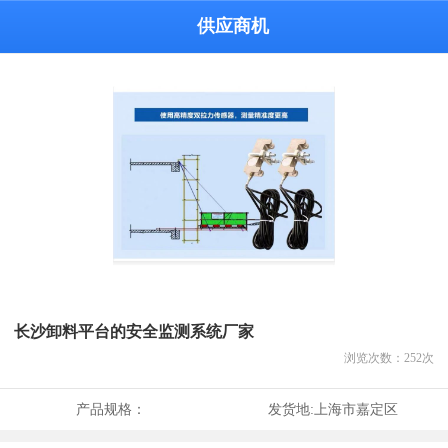
供应商机
长沙卸料平台的安全监测系统厂家
浏览次数：
252
次
产品规格：
发货地:
上海市嘉定区