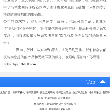
行业需求，且安装塔吊前无需人工统计塔吊的齿数，在防碰撞系统
中该高精度回转传感器保障了回转角度测量的准确性，从而保障了
塔群防碰撞功能的准确性。
公司精益求精， 满足用户需要，价廉， 供应可靠产品，真诚相
待”是我们的服务宗旨；“用质量信誉去开拓市场，用品种去满足顾客
需求 ，用持续改革提升顾客满意度”提供优良服务是我们的质量方
针；
因为，所以：从安装到调试，从使用到更换，我们都会以的
技能为您提供的产品和无微不至的服务。欢迎电话咨询：孙经理
m.lyxhhjq.b2b168.com
Top
主营产品：吊钩可视化 塔吊黑匣子 扬尘监测系统 塔吊监控系统 扬尘环境监测 塔吊风速仪 楼层呼
叫器 主令控制器 高支模监测
版权所有：上海融瑞环保科技有限公司
电脑版
|
投诉举报
|
网站地图