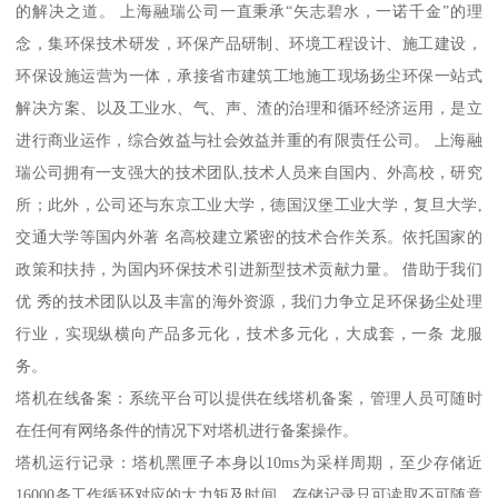
的解决之道。 上海融瑞公司一直秉承“矢志碧水，一诺千金”的理
念，集环保技术研发，环保产品研制、环境工程设计、施工建设，
环保设施运营为一体，承接省市建筑工地施工现场扬尘环保一站式
解决方案、以及工业水、气、声、渣的治理和循环经济运用，是立
进行商业运作，综合效益与社会效益并重的有限责任公司。 上海融
瑞公司拥有一支强大的技术团队,技术人员来自国内、外高校，研究
所；此外，公司还与东京工业大学，德国汉堡工业大学，复旦大学,
交通大学等国内外著 名高校建立紧密的技术合作关系。依托国家的
政策和扶持，为国内环保技术引进新型技术贡献力量。 借助于我们
优 秀的技术团队以及丰富的海外资源，我们力争立足环保扬尘处理
行业，实现纵横向产品多元化，技术多元化，大成套，一条 龙服
务。
塔机在线备案：系统平台可以提供在线塔机备案，管理人员可随时
在任何有网络条件的情况下对塔机进行备案操作。
塔机运行记录：塔机黑匣子本身以10ms为采样周期，至少存储近
16000条工作循环对应的大力矩及时间，存储记录只可读取不可随意