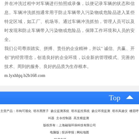
并在冲洗过程中对车辆进行拍照或录像，以便记录车辆的状态和信
息。车辆冲洗抓拍通常用于防止车辆带入污染物或危险品进入某些
特定区域，如工厂、机场等。通过车辆冲洗抓拍，管理人员可以及
时发现和防止车辆带入污染物或危险品，保障工作环境和人员的安
全。
我们公司尊崇踏实、拼搏、责任的企业精神，并以“ 诚信、共赢、开
创”的经营理念，创造良好的企业环境，以全新的管理模式、完善的
技术、周到的服务、良好的品质为生存根本。
m.lyxhhjq.b2b168.com
Top
主营产品：吊钩可视化 塔吊黑匣子 扬尘监测系统 塔吊监控系统 扬尘环境监测 塔吊风速仪 楼层呼
叫器 主令控制器 高支模监测
版权所有：上海融瑞环保科技有限公司
电脑版
|
投诉举报
|
网站地图