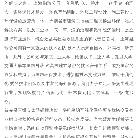
的解决之道。 上海融瑞公司一直秉承“矢志碧水，一诺千金”的理
念，集环保技术研发，环保产品研制、环境工程设计、施工建设，
环保设施运营为一体，承接省市建筑工地施工现场扬尘环保一站式
解决方案、以及工业水、气、声、渣的治理和循环经济运用，是立
进行商业运作，综合效益与社会效益并重的有限责任公司。 上海融
瑞公司拥有一支强大的技术团队,技术人员来自国内、外高校，研究
所；此外，公司还与东京工业大学，德国汉堡工业大学，复旦大学,
交通大学等国内外著 名高校建立紧密的技术合作关系。依托国家的
政策和扶持，为国内环保技术引进新型技术贡献力量。 借助于我们
优 秀的技术团队以及丰富的海外资源，我们力争立足环保扬尘处理
行业，实现纵横向产品多元化，技术多元化，大成套，一条 龙服
务。
首先是三维立体防碰撞功能。塔机吊钩可视化系统可在群塔交叉作
业时自动监控塔吊的运行状态、旋转角度等。当大臂发生碰撞等安
全隐患时，系统自动预警并显示碰撞轨迹。其次是超载预警功能，
在塔吊超过大额定起重量时塔机吊钩可视化系统进行预警，并对忽