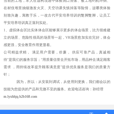
当前的工地，本人在虚构境遇中体验洞口滑落、被工地钓机绊倒、
在材伎堆里抽烟激发火灾、天空功课失慎掉落等险情，这哪类体验
别致兴趣，寓教于乐，一改古代平安培养培训的蹩脚蹩脚，让员工
平安培养培训真正落到实处。
1、虚拟体会区比实体体会区能够展示更多的体会场景，比方很难建
立的场景、危险性很高的场景等一起，VR场景愈加实在完好，体会
感更强，安全教育作用更显着。
公司精益求精， 满足用户需要，价廉， 供应可靠产品，真诚相
待”是我们的服务宗旨；“用质量信誉去开拓市场，用品种去满足顾客
需求 ，用持续改革提升顾客满意度”提供优良服务是我们的质量方
针；
因为，所以：从安装到调试，从使用到更换，我们都会以的
技能为您提供的产品和无微不至的服务。欢迎电话咨询：孙经理
m.lyxhhjq.b2b168.com