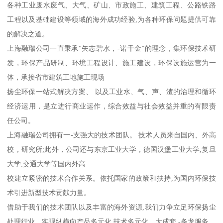
各种工业废水废气、大气、矿山、市政施工、建筑工程、公路铁路
工程以及基础建设等领域的海外成功经验,为各种环保问题提供可靠
的解决之道。
上海融瑞公司一直秉承“矢志碧水，-诺千金”的理念，集环保技术研
发，环保产品研制、环境工程设计、施工建设，环保设施运营为一
体，承接省市建筑工地施工现场
扬尘环保一站式解决方案、 以及工业水、气、声、渣的治理和循环
经济运用，是立进行商业运作，综合效益与社会效益并重的有限责
任公司。
上海融瑞公司拥有一-支强大的技术团队。 技术人员来自国内、外高
校，研究所;此外，公司还与东京工业大学，德国汉堡工业大学,复旦
大学,交通大学等国内外高
校建立紧密的技术合作关系。依托国家的政策和扶持,为国内环保技
术引进新型技术贡献力量。
借助于我们的技术团队以及丰富的海外资源,我们力争立足环保扬尘
处理行业，实现纵横向产品多元化,技术多元化，大成套,-条龙服务。