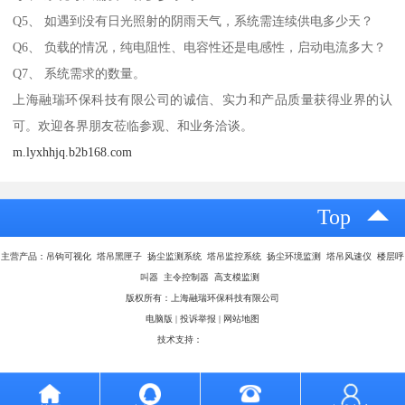
Q5、 如遇到没有日光照射的阴雨天气，系统需连续供电多少天？
Q6、 负载的情况，纯电阻性、电容性还是电感性，启动电流多大？
Q7、 系统需求的数量。
上海融瑞环保科技有限公司的诚信、实力和产品质量获得业界的认
可。欢迎各界朋友莅临参观、和业务洽谈。
m.lyxhhjq.b2b168.com
Top
主营产品：吊钩可视化 塔吊黑匣子 扬尘监测系统 塔吊监控系统 扬尘环境监测 塔吊风速仪 楼层呼
叫器 主令控制器 高支模监测
版权所有：上海融瑞环保科技有限公司
电脑版
|
投诉举报
|
网站地图
技术支持：
八方资源网