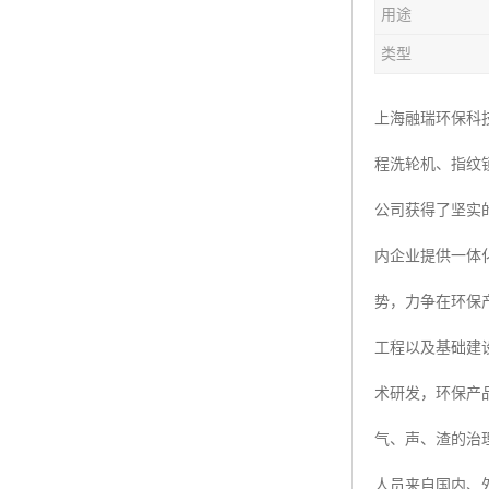
用途
楼层呼叫器
类型
车辆冲洗抓拍
塔机黑匣子
上海融瑞环保科
程洗轮机、指纹
卸料平台
公司获得了坚实
工地安全帽人员定位
内企业提供一体
高支模监测
势，力争在环保
临边防护网监测系统
工程以及基础建
升降机人数识别系统
术研发，环保产
施工电梯超载保护器
气、声、渣的治
升降机防坠器
人员来自国内、