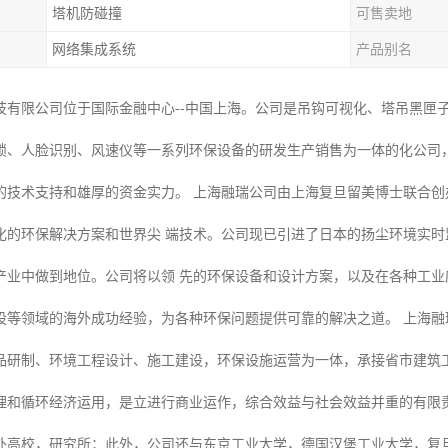
塔机防碰撞
可售卖地
网络集成系统
产品别名
技有限公司位于国际金融中心--中国上海。公司是吊钩可视化、塔吊黑匣
锁、人脸识别、风速仪等一系列环保设备的研发生产销售为一体的化公司
的技术支持和雄厚的资金实力。 上海融瑞公司由上海复旦留美博士联合
化的环保解决方案和世界尖 端技术。公司现已引进了日本的扬尘环境实
产业中做到地位。公司将以领 先的环保设备和设计方案，以及在各种工
设等领域的海外成功经验，为各种环保问题提供可靠的解决之道。 上海融
品研制、环境工程设计、施工建设，环保设施运营为一体，承接省市建筑
理和循环经济运用，是立进行商业运作，综合效益与社会效益并重的有限责
外高校，研究所；此外，公司还与东京工业大学，德国汉堡工业大学，复旦