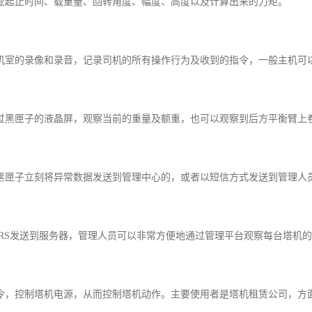
业起止时间、载重量、回转角度、幅度、高度以及计算出来的力矩。
机室的录像和录音，记录司机的所有操作行为及收到的指令，一般主机可以
过黑匣子的液晶屏，观察当前的重量及额重，也可以观察到后方平衡臂上
黑匣子立刻将异常数据发送到管理中心的，或者以短信方式发送到管理人
PRS发送到服务器，管理人员可以非常方便地通过管理平台观察每台塔机
令，控制塔机电源，从而控制塔机动作。主要使用者是塔机租赁公司，方