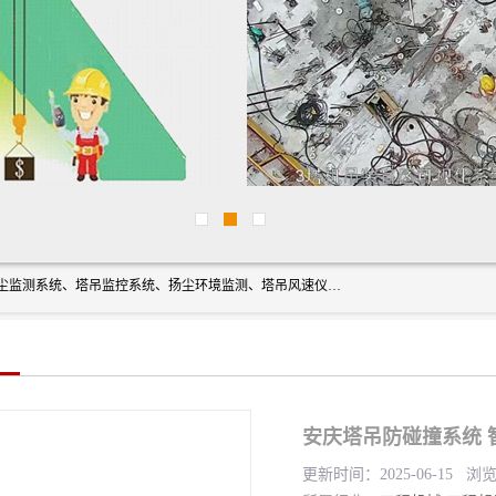
上海融瑞环保科技有限公司是吊钩可视化、塔吊黑匣子、扬尘监测系统、塔吊监控系统、扬尘环境监测、塔吊风速仪、楼层呼叫器、主令控制器、人脸识别、风速仪等一系列环保设备的研发生产销售为一体的专业化公司。
安庆塔吊防碰撞系统 
更新时间：2025-06-15 浏