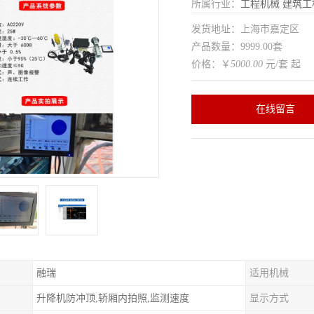
所属行业：
工程机械
建筑工
发货地址：上海市嘉定区
产品数量：9999.00套
价格：￥
5000.00
元/套 起
在线留言
融瑞
适用机械
升降机防冲顶,轿厢内拍照,监测速度
显示方式