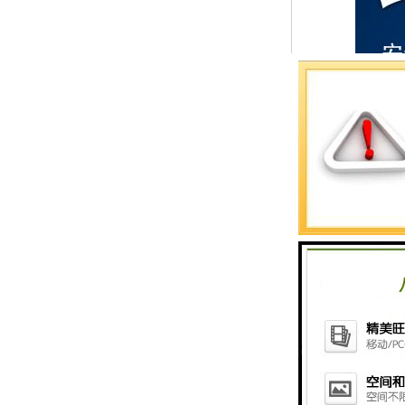
预警螺母
主令控制器
塔机模型
临边防护
塔吊风速仪
指纹识别系统