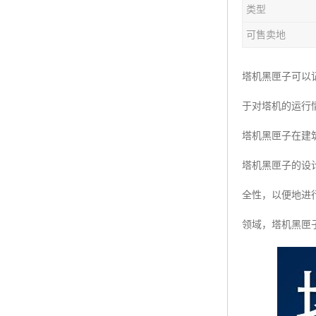
类型
楼层呼叫器
可售卖地
车辆冲洗抓拍
塔机黑匣子
塔机黑匣子可以
于对塔机的运行
卸料平台
塔机黑匣子在建
工地安全帽人员定位
塔机黑匣子的设
高支模监测
全性，以便地进
临边防护网监测系统
领域，塔机黑匣
升降机人数识别系统
施工电梯超载保护器
升降机防坠器