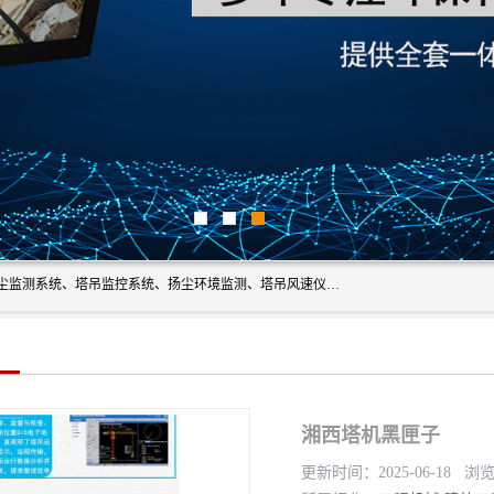
上海融瑞环保科技有限公司是吊钩可视化、塔吊黑匣子、扬尘监测系统、塔吊监控系统、扬尘环境监测、塔吊风速仪、楼层呼叫器、主令控制器、人脸识别、风速仪等一系列环保设备的研发生产销售为一体的专业化公司。
湘西塔机黑匣子
更新时间：2025-06-18 浏