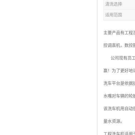
清洗选择
楼层呼叫器
适用范围
车辆冲洗抓拍
塔机黑匣子
主要产品有工程
控调直机，数控
卸料平台
公司现有员工5
工地安全帽人员定位
赢！为了更好地
高支模监测
洗车平台是依据
临边防护网监测系统
水嘴对车辆的轮
升降机人数识别系统
该洗车机用自动
施工电梯超载保护器
量水资源。
升降机防坠器
工程洗车机适用