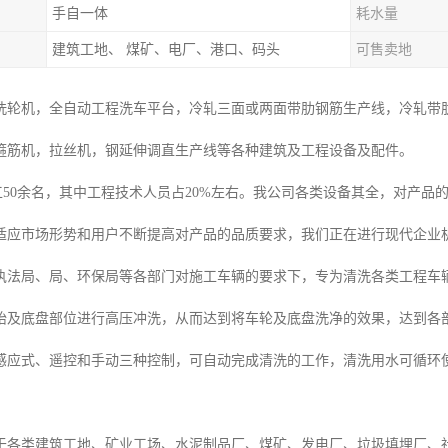
手自一体
耗水量
建筑工地、 煤矿、电厂、港口、码头
可售卖地
洗轮机，全自动工程洗车平台，冷轧三面或两面带肋钢筋生产线，冷轧带
箍筋机，拉丝机，钢延伸调直生产线等各种建筑及工程设备及配件。
0余名，其中工程技术人员占20%左右。我公司各类设备其全，对产品
适应市场形势和用户不断提高对产品的品质要求，我们正在进行现代企业
执法局、局、环保局等各部门对施工车辆的要求下，专为清洗各类工程车辆
胎及底盘部位进行高压冲洗，从而达到将车轮及底盘洗净的效果，达到各
感应式、遥控和手动三种控制，可自动完成清洗的工作，清洗用水可循环
于各类建筑工地、矿业工场、水泥制品厂、煤矿、发电厂、垃圾填埋厂、