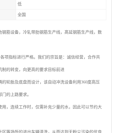
低
全国
肋钢筋设备，冷轧带肋钢筋生产线，髙延钢筋生产线，数
的各项指标进行严格。我们的宗旨是：诚信经营，合作共
机制的转变，向更高的要求目标前进
的轮胎及底盘而设计，该自动冲洗设备利用360度高压
部门的上路要求。
使用，连续工作时，仅需补充少量的水，因此可以节约大
社区等场所的进出车辆清洗，从而达到无粉尘污染的优良