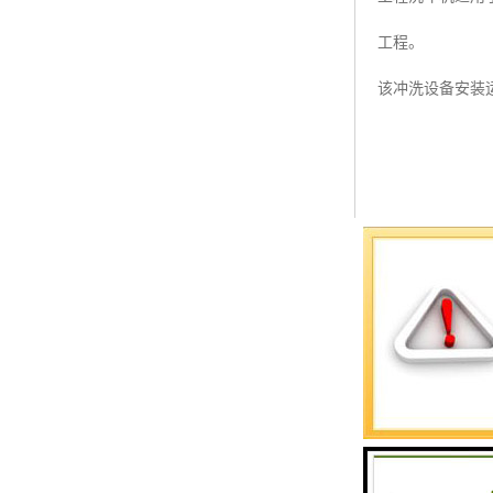
预警螺母
工程。
主令控制器
该冲洗设备安装
塔机模型
临边防护
塔吊风速仪
指纹识别系统