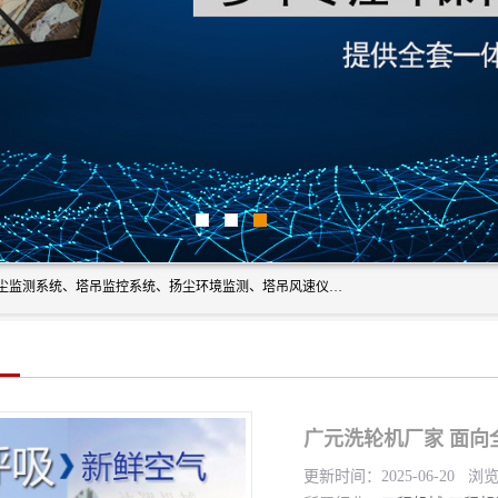
上海融瑞环保科技有限公司是吊钩可视化、塔吊黑匣子、扬尘监测系统、塔吊监控系统、扬尘环境监测、塔吊风速仪、楼层呼叫器、主令控制器、人脸识别、风速仪等一系列环保设备的研发生产销售为一体的专业化公司。
广元洗轮机厂家 面向
更新时间：2025-06-20 浏