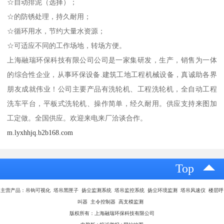
☆自动排泥（选择）；
☆的防锈处理，持久耐用；
☆循环用水，节约大量水资源；
☆可适应不同的工作场地，转场方便。
上海融瑞环保科技有限公司公司是一家集研发，生产，销售为一体
的综合性企业，从事环保设备.建筑工地工程机械设备，真诚助各界
朋友成就伟业！公司主要产品有洗轮机、工程洗轮机，全自动工程
洗车平台，平板式洗轮机、操作简单，经久耐用。供应支持来图加
工定做。全国供应。欢迎来电来厂洽谈合作。
m.lyxhhjq.b2b168.com
Top
主营产品：吊钩可视化 塔吊黑匣子 扬尘监测系统 塔吊监控系统 扬尘环境监测 塔吊风速仪 楼层呼
叫器 主令控制器 高支模监测
版权所有：上海融瑞环保科技有限公司