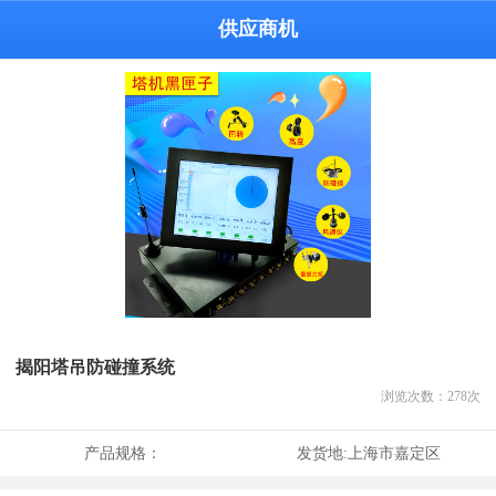
供应商机
揭阳塔吊防碰撞系统
浏览次数：
278
次
产品规格：
发货地:
上海市嘉定区