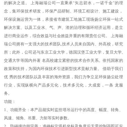
的解决之道。 上海融瑞公司一直秉承“矢志碧水，一诺千金”的理
念，集环保技术研发，环保产品研制、环境工程设计、施工建设，
环保设施运营为一体，承接省市建筑工地施工现场扬尘环保一站式
解决方案、以及工业水、气、声、渣的治理和循环经济运用，是立
进行商业运作，综合效益与社会效益并重的有限责任公司。 上海融
瑞公司拥有一支强大的技术团队,技术人员来自国内、外高校，研究
所；此外，公司还与东京工业大学，德国汉堡工业大学，复旦大学,
交通大学等国内外著 名高校建立紧密的技术合作关系。依托国家的
政策和扶持，为国内环保技术引进新型技术贡献力量。 借助于我们
优 秀的技术团队以及丰富的海外资源，我们力争立足环保扬尘处理
行业，实现纵横向产品多元化，技术多元化，大成套，一条 龙服
务。
功能：
1、功能齐全：本产品能实时监控塔吊运行中的高度、幅度、转角、
风速、倾角、吊重、力矩等实时参数。
2、防碰撞功能完善：准确标定塔机坐标及角度后无需控制器即可实