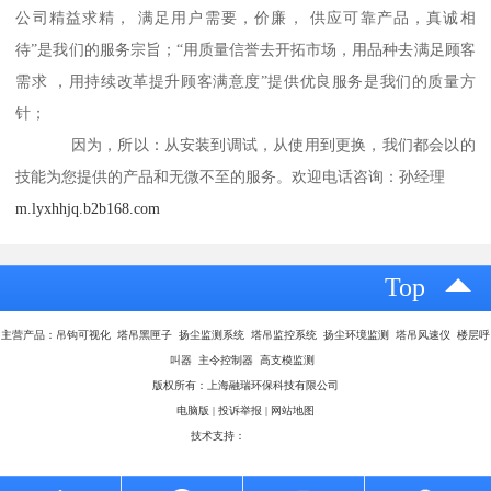
公司精益求精， 满足用户需要，价廉， 供应可靠产品，真诚相
待”是我们的服务宗旨；“用质量信誉去开拓市场，用品种去满足顾客
需求 ，用持续改革提升顾客满意度”提供优良服务是我们的质量方
针；
因为，所以：从安装到调试，从使用到更换，我们都会以的
技能为您提供的产品和无微不至的服务。欢迎电话咨询：孙经理
m.lyxhhjq.b2b168.com
Top
主营产品：吊钩可视化 塔吊黑匣子 扬尘监测系统 塔吊监控系统 扬尘环境监测 塔吊风速仪 楼层呼
叫器 主令控制器 高支模监测
版权所有：上海融瑞环保科技有限公司
电脑版
|
投诉举报
|
网站地图
技术支持：
八方资源网