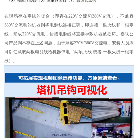
在现场存在零线的场合（即存在220V交流和380V交流），不兼容
380V交流电的机器则将电源线连接正确，即连接一根火线和一根零
线，形成220V交流电，错接电源线将直接导致机器被损坏。嘉联公
司产品则不存在上述问题，由于兼容220V/380V交流电，安装人员则
可以任意取两根电源线给机器供电（两项火线 或者 一根火线一根零
线）。