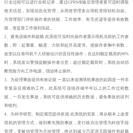
行全过程可以进行全程记录，通过GPRS传输后管理者更可适时调取
相关信息，实现信息化管理，从而使管理多台塔机变得轻松自如。
为管理部门评价操作者的技能、工作效率、有无劣迹等提供有效数
据，使监督工作落到实处。
2、避免误操作和超载 此系统可实时向操作者显示塔机当前的工作参
数，即：起重量、幅度、力矩和起升高度等。使操作者胸中有数，
改变以往靠司机个人经验估计的盲目性操作；在达到额定载荷的90%
时，系统发出警报提醒操作者注意；超过额定载荷时，系统自动切
断危险方向工作电源，强迫终止操作。
3、为处理事故提供有效证据 一直以来追溯塔机事故的起因是一件非
常复杂且艰难的工作。此系统可连续存储半年以上的工作过程数
据，一旦发生事故，系统可提供准确的历史数据，避免事故的误判
和错判。
4、为科学研究、制定规范提供依据 此系统的安装，将从根本上改变
塔机的管理方式，做到事先预防事故，变行政办法管理为科技手段
管理，变被动管理为主动管理，终达到减少乃至消灭因操作和超载