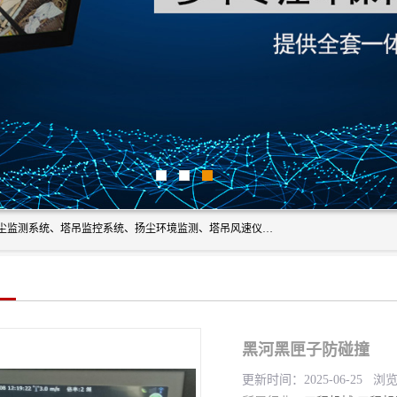
上海融瑞环保科技有限公司是吊钩可视化、塔吊黑匣子、扬尘监测系统、塔吊监控系统、扬尘环境监测、塔吊风速仪、楼层呼叫器、主令控制器、人脸识别、风速仪等一系列环保设备的研发生产销售为一体的专业化公司。
黑河黑匣子防碰撞
更新时间：2025-06-25 浏