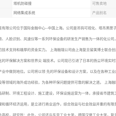
塔机防碰撞
可售卖地
网络集成系统
产品别名
技有限公司位于国际金融中心--中国上海。公司是吊钩可视化、塔吊黑匣
锁、人脸识别、风速仪等一系列环保设备的研发生产销售为一体的化公司
的技术支持和雄厚的资金实力。 上海融瑞公司由上海复旦留美博士联合
化的环保解决方案和世界尖 端技术。公司现已引进了日本的扬尘环境实
产业中做到地位。公司将以领 先的环保设备和设计方案，以及在各种工
设等领域的海外成功经验，为各种环保问题提供可靠的解决之道。 上海融
品研制、环境工程设计、施工建设，环保设施运营为一体，承接省市建筑
理和循环经济运用，是立进行商业运作，综合效益与社会效益并重的有限责
外高校，研究所；此外，公司还与东京工业大学，德国汉堡工业大学，复旦