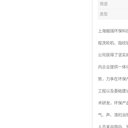
用途
楼层呼叫器
类型
车辆冲洗抓拍
塔机黑匣子
上海融瑞环保科
程洗轮机、指纹
卸料平台
公司获得了坚实
工地安全帽人员定位
内企业提供一体
高支模监测
势，力争在环保
临边防护网监测系统
工程以及基础建
升降机人数识别系统
术研发，环保产
施工电梯超载保护器
气、声、渣的治
升降机防坠器
人员来自国内、