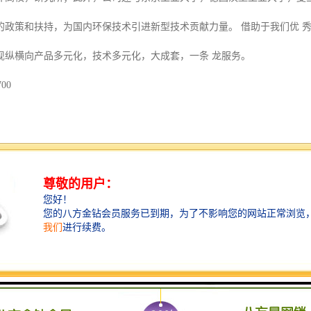
的政策和扶持，为国内环保技术引进新型技术贡献力量。 借助于我们优 
现纵横向产品多元化，技术多元化，大成套，一条 龙服务。
00
并上传塔机吊钩高度、小车幅度、大臂方位、吊物重量、塔机倾角、环境
身份等信息。通过主机处理器进行计算和分析，能够对吊钩冲顶、小车前
、塔机倾翻、塔机之间碰撞、非法驾驶等安全事故提前做出准确判断，并
或采取紧急处理措施，避免事故的发生。通过对现场或网络平台数据的查
可实现事故原因追溯。