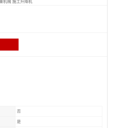
重机械
施工升降机
否
是