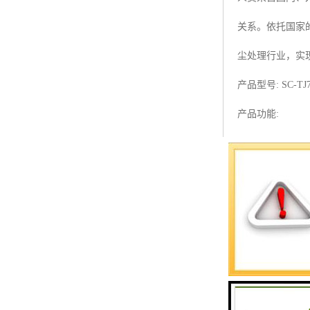
预警螺母
关系。依托国家
主令控制器
尘处理行业，实
塔机模型
产品型号: SC-TJ7
临边防护
产品功能:
塔吊风速仪
实时采集、记录
指纹识别系统
塔机位置、塔司
域碰撞、超重吊
人员，做好预防
统计吊装次数，
产品特点: