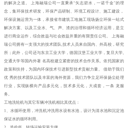
的解决之道。 上海融瑞公司一直秉承“矢志碧水，一诺千金”的理
念，集环保技术研发，环保产品研制、环境工程设计、施工建设，
环保设施运营为一体，承接省市建筑工地施工现场扬尘环保一站式
解决方案、以及工业水、气、声、渣的治理和循环经济运用，是立
进行商业运作，综合效益与社会效益并重的有限责任公司。 上海融
瑞公司拥有一支强大的技术团队,技术人员来自国内、外高校，研究
所；此外，公司还与东京工业大学，德国汉堡工业大学，复旦大学,
交通大学等国内外著 名高校建立紧密的技术合作关系。依托国家的
政策和扶持，为国内环保技术引进新型技术贡献力量。 借助于我们
优 秀的技术团队以及丰富的海外资源，我们力争立足环保扬尘处理
行业，实现纵横向产品多元化，技术多元化，大成套，一条 龙服
务。
工地洗轮机与其它车辆冲洗机相比其优点：
1、水循环使用，冲洗机冲洗用水设有水池，设计为清水池和沉淀池
保证水的循环利用。
2、造价低，转场运输安装方便