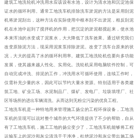
建筑工地洗轮机冲洗用水应该设有水池，设计为清水池和沉淀池保
证水的循环利用。通常工地洗车机排除洗车淤泥的方法是采用刮泥
机将淤泥刮出，这种方法在实际使用中根本刮不出淤泥，相反刮泥
机在水池中起到了搅拌机的作用，把沉淀的淤泥都搅起来，使水池
本来浑浊的水变成了泥浆水，大大降低了洗车效果。通过研究我们
改变原除泥方法，现采用泥浆泵排除淤泥。改变了洗车台原来的状
况，大大的提高了水的循环利用率。建筑工地洗轮机也要向多功能
发展，使其越来越人性化、实用化。洗轮机采用电脑软件控制，可
自动完成冲洗、排泥的工作，冲洗用水可循环使用，连续工作时，
仅需补充少量的水，因此可以节约大量水资源。特别适用于各类建
筑工地、矿业工场、水泥制品厂、煤矿、发电厂、垃圾填埋厂、社
区等场所的进出车辆清洗。从而达到无粉尘污染的优良工程。
工地洗车机是一种特地用来管理施工扬尘的工程环保设备，工地洗
车机的呈现可以说对整个城市的大气环境提供了不少的帮助，自从
有了工地洗车机，施工工地的扬尘变少了，工地洗车机能够将工程
运输车上的泥沙和灰尘清洗干干净净，杜绝泥沙和灰尘带出施工场