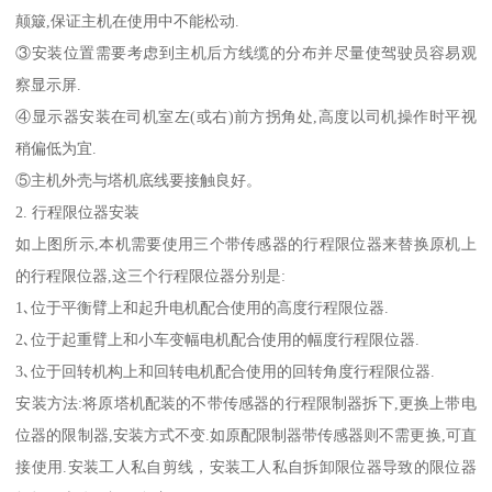
颠簸,保证主机在使用中不能松动.
③安装位置需要考虑到主机后方线缆的分布并尽量使驾驶员容易观
察显示屏.
④显示器安装在司机室左(或右)前方拐角处,高度以司机操作时平视
稍偏低为宜.
⑤主机外壳与塔机底线要接触良好。
2. 行程限位器安装
如上图所示,本机需要使用三个带传感器的行程限位器来替换原机上
的行程限位器,这三个行程限位器分别是:
1､位于平衡臂上和起升电机配合使用的高度行程限位器.
2､位于起重臂上和小车变幅电机配合使用的幅度行程限位器.
3､位于回转机构上和回转电机配合使用的回转角度行程限位器.
安装方法:将原塔机配装的不带传感器的行程限制器拆下,更换上带电
位器的限制器,安装方式不变.如原配限制器带传感器则不需更换,可直
接使用.安装工人私自剪线，安装工人私自拆卸限位器导致的限位器