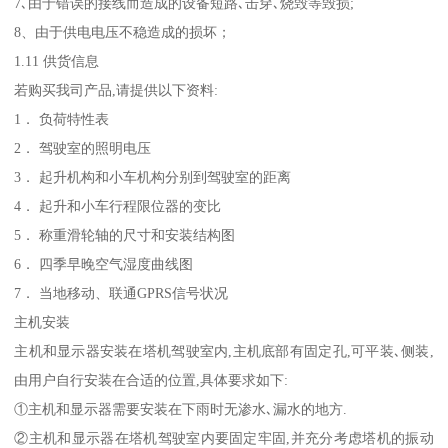
7､由于错误的接线而造成的设备短路､击穿､烧毁等毁损;
8、由于供电电压不稳造成的损坏；
1.11 供货信息
若购买我司产品,请提供以下资料:
1． 负荷特性表
2． 驾驶室的照明电压
3． 起升机构和小车机构分别到驾驶室的距离
4． 起升和小车行程限位器的变比
5． 称重滑轮轴的尺寸和安装结构图
6． 四季早晚空气湿度曲线图
7． 当地移动、联通GPRS信号状况
主机安装
主机和显示器安装在塔机驾驶室内,主机底部有固定孔,可平装､侧装,
由用户自行安装在合适的位置,具体要求如下:
①主机和显示器需要安装在下雨时无渗水､漏水的地方.
②主机和显示器在塔机驾驶室内要固定牢固,并充分考虑塔机的振动