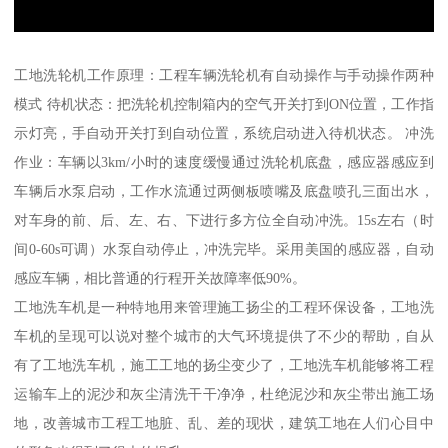
工地洗轮机工作原理：工程车辆洗轮机有自动操作与手动操作两种
模式 待机状态：把洗轮机控制箱内的空气开关打到ON位置，工作指
示灯亮，手自动开关打到自动位置，系统启动进入待机状态。 冲洗
作业：车辆以3km/小时的速度缓慢通过洗轮机底盘，感应器感应到
车辆后水泵启动，工作水流通过两侧板喷嘴及底盘喷孔三面出水，
对车身的前、后、左、右、下进行多方位全自动冲洗。15s左右（时
间0-60s可调）水泵自动停止，冲洗完毕。采用美国的感应器，自动
感应车辆，相比普通的行程开关故障率低90%。
工地洗车机是一种特地用来管理施工扬尘的工程环保设备，工地洗
车机的呈现可以说对整个城市的大气环境提供了不少的帮助，自从
有了工地洗车机，施工工地的扬尘变少了，工地洗车机能够将工程
运输车上的泥沙和灰尘清洗干干净净，杜绝泥沙和灰尘带出施工场
地，改善城市工程工地脏、乱、差的现状，建筑工地在人们心目中