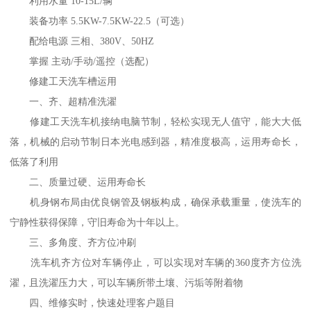
利用水量 10-15L/辆
装备功率 5.5KW-7.5KW-22.5（可选）
配给电源 三相、380V、50HZ
掌握 主动/手动/遥控（选配）
修建工天洗车槽运用
一、齐、超精准洗濯
修建工天洗车机接纳电脑节制，轻松实现无人值守，能大大低
落，机械的启动节制日本光电感到器，精准度极高，运用寿命长，
低落了利用
二、质量过硬、运用寿命长
机身钢布局由优良钢管及钢板构成，确保承载重量，使洗车的
宁静性获得保障，守旧寿命为十年以上。
三、多角度、齐方位冲刷
洗车机齐方位对车辆停止，可以实现对车辆的360度齐方位洗
濯，且洗濯压力大，可以车辆所带土壤、污垢等附着物
四、维修实时，快速处理客户题目