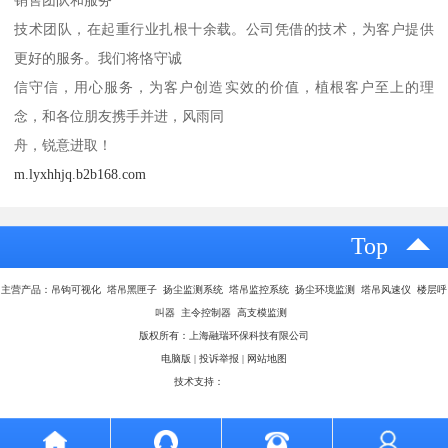
销售团队和服务
技术团队，在起重行业扎根十余载。公司凭借的技术，为客户提供
更好的服务。我们将恪守诚
信守信，用心服务，为客户创造实效的价值，植根客户至上的理
念，和各位朋友携手并进，风雨同
舟，锐意进取！
m.lyxhhjq.b2b168.com
Top
主营产品：吊钩可视化 塔吊黑匣子 扬尘监测系统 塔吊监控系统 扬尘环境监测 塔吊风速仪 楼层呼
叫器 主令控制器 高支模监测
版权所有：上海融瑞环保科技有限公司
电脑版
|
投诉举报
|
网站地图
技术支持：
八方资源网