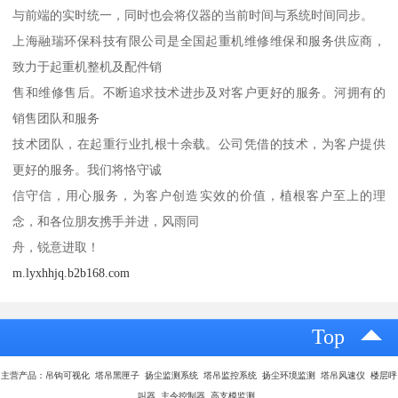
与前端的实时统一，同时也会将仪器的当前时间与系统时间同步。
上海融瑞环保科技有限公司是全国起重机维修维保和服务供应商，
致力于起重机整机及配件销
售和维修售后。不断追求技术进步及对客户更好的服务。河拥有的
销售团队和服务
技术团队，在起重行业扎根十余载。公司凭借的技术，为客户提供
更好的服务。我们将恪守诚
信守信，用心服务，为客户创造实效的价值，植根客户至上的理
念，和各位朋友携手并进，风雨同
舟，锐意进取！
m.lyxhhjq.b2b168.com
Top
主营产品：吊钩可视化 塔吊黑匣子 扬尘监测系统 塔吊监控系统 扬尘环境监测 塔吊风速仪 楼层呼
叫器 主令控制器 高支模监测