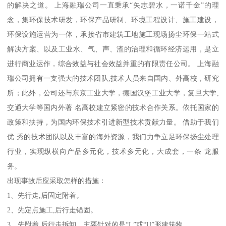
的解决之道。 上海融瑞公司一直秉承“矢志碧水，一诺千金”的理
念，集环保技术研发，环保产品研制、环境工程设计、施工建设，
环保设施运营为一体，承接省市建筑工地施工现场扬尘环保一站式
解决方案、以及工业水、气、声、渣的治理和循环经济运用，是立
进行商业运作，综合效益与社会效益并重的有限责任公司。 上海融
瑞公司拥有一支强大的技术团队,技术人员来自国内、外高校，研究
所；此外，公司还与东京工业大学，德国汉堡工业大学，复旦大学,
交通大学等国内外著 名高校建立紧密的技术合作关系。依托国家的
政策和扶持，为国内环保技术引进新型技术贡献力量。 借助于我们
优 秀的技术团队以及丰富的海外资源，我们力争立足环保扬尘处理
行业，实现纵横向产品多元化，技术多元化，大成套，一条 龙服
务。
出现事故后应采取怎样的措施：
1、先行走,后固定附着。
2、先定点施工,后行走锚固。
3、先附着,后行走拆卸。主要针对的是“L”或“U”形建筑物。