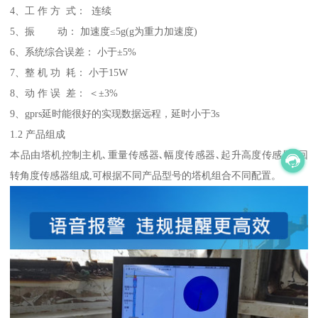
4、工 作 方 式： 连续
5、振 动： 加速度≤5g(g为重力加速度)
6、系统综合误差： 小于±5%
7、整 机 功 耗： 小于15W
8、动 作 误 差： ＜±3%
9、gprs延时能很好的实现数据远程，延时小于3s
1.2 产品组成
本品由塔机控制主机､重量传感器､幅度传感器､起升高度传感器､回
转角度传感器组成,可根据不同产品型号的塔机组合不同配置。