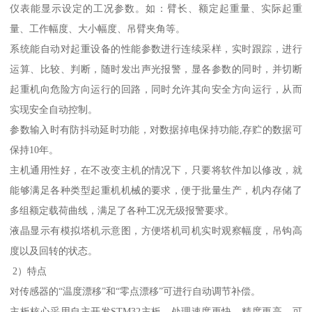
仪表能显示设定的工况参数。如：臂长、额定起重量、实际起重
量、工作幅度、大小幅度、吊臂夹角等。
系统能自动对起重设备的性能参数进行连续采样，实时跟踪，进行
运算、比较、判断，随时发出声光报警，显各参数的同时，并切断
起重机向危险方向运行的回路，同时允许其向安全方向运行，从而
实现安全自动控制。
参数输入时有防抖动延时功能，对数据掉电保持功能,存贮的数据可
保持10年。
主机通用性好，在不改变主机的情况下，只要将软件加以修改，就
能够满足各种类型起重机机械的要求，便于批量生产，机内存储了
多组额定载荷曲线，满足了各种工况无级报警要求。
液晶显示有模拟塔机示意图，方便塔机司机实时观察幅度，吊钩高
度以及回转的状态。
2）特点
对传感器的“温度漂移”和“零点漂移”可进行自动调节补偿。
主板核心采用自主开发STM32主板，处理速度更快，精度更高，可