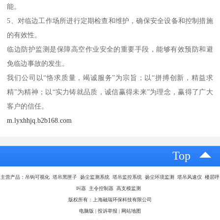
能。
5、对临边工作场所进行定期检查和维护，确保安全设备和控制措施
的有效性。
临边防护监测是保障高空作业安全的重要手段，能够有效预防和避
免临边事故的发生。
我们公司以“恪求质量，竭诚服务”为宗旨；以“拼搏创新，精益求
精”为精神；以“实力铸就品质，诚信赢得未来”为理念，赢得了广大
客户的信任。
m.lyxhhjq.b2b168.com
Top
主营产品：吊钩可视化 塔吊黑匣子 扬尘监测系统 塔吊监控系统 扬尘环境监测 塔吊风速仪 楼层呼
叫器 主令控制器 高支模监测
版权所有：上海融瑞环保科技有限公司
电脑版
|
投诉举报
|
网站地图