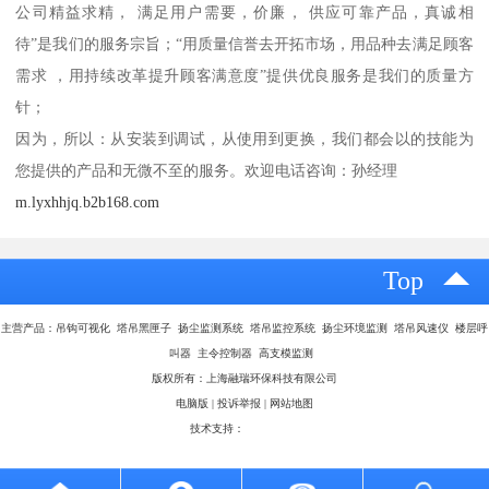
公司精益求精， 满足用户需要，价廉， 供应可靠产品，真诚相
待”是我们的服务宗旨；“用质量信誉去开拓市场，用品种去满足顾客
需求 ，用持续改革提升顾客满意度”提供优良服务是我们的质量方
针；
因为，所以：从安装到调试，从使用到更换，我们都会以的技能为
您提供的产品和无微不至的服务。欢迎电话咨询：孙经理
m.lyxhhjq.b2b168.com
Top
主营产品：吊钩可视化 塔吊黑匣子 扬尘监测系统 塔吊监控系统 扬尘环境监测 塔吊风速仪 楼层呼
叫器 主令控制器 高支模监测
版权所有：上海融瑞环保科技有限公司
电脑版
|
投诉举报
|
网站地图
技术支持：
八方资源网