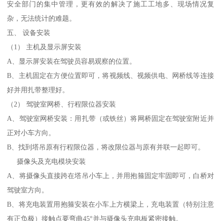
安全部门的集中管理，更有效的解决了施工工地多、现场情况复
杂，无法统计的难题。
五、 设备安装
（1） 主机及显示屏安装
A、显示屏安装在驾驶员容易观察的位置。
B、主机固定在方便位置即可，将视频线、视频供电、网桥线等连接
好并用扎带整理好。
（2） 驾驶室网桥、行程限位器安装
A、驾驶室网桥安装：用扎带（或铁丝）将网桥固定在驾驶室附近并
正对小车方向。
B、找到塔吊原有行程限位器，将改限位器与原有并联一起即可。
摄像头及充电模块安装
A、将摄像头直接跨在塔吊小车上，并用抱箍固定牢固即可，白桥对
驾驶室方向。
B、将充电装置用抱箍安装在小车上方横梁上，充电装置（特别注意
有正负极）接触点要弯曲45°并与摄像头充电板紧密接触。