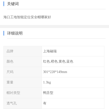
关键词
海口工地智能定位安全帽哪家好
详细说明
品牌
上海融瑞
颜色
红色,橙色,黄色,蓝色
尺码
301*228*149mm
重量
1.3kg
帽衬类型
鸭舌型
透气孔
有