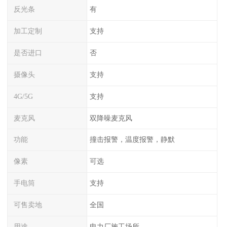
反光条
有
加工定制
支持
是否进口
否
摄像头
支持
4G/5G
支持
麦克风
双降噪麦克风
功能
撞击报警，温度报警，静默
像素
可选
手电筒
支持
可售卖地
全国
用途
电力厂施工场所