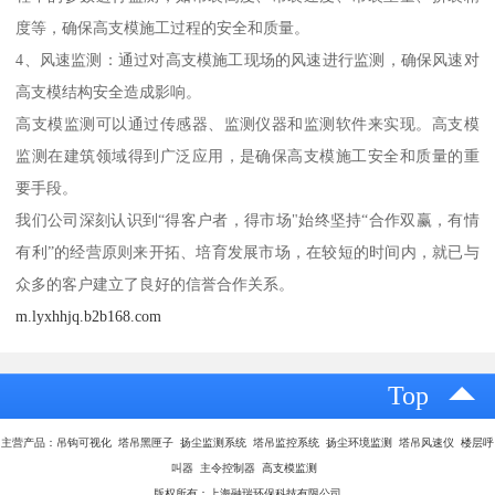
度等，确保高支模施工过程的安全和质量。
4、风速监测：通过对高支模施工现场的风速进行监测，确保风速对
高支模结构安全造成影响。
高支模监测可以通过传感器、监测仪器和监测软件来实现。高支模
监测在建筑领域得到广泛应用，是确保高支模施工安全和质量的重
要手段。
我们公司深刻认识到“得客户者，得市场"始终坚持“合作双赢，有情
有利”的经营原则来开拓、培育发展市场，在较短的时间内，就已与
众多的客户建立了良好的信誉合作关系。
m.lyxhhjq.b2b168.com
Top
主营产品：吊钩可视化 塔吊黑匣子 扬尘监测系统 塔吊监控系统 扬尘环境监测 塔吊风速仪 楼层呼
叫器 主令控制器 高支模监测
版权所有：上海融瑞环保科技有限公司