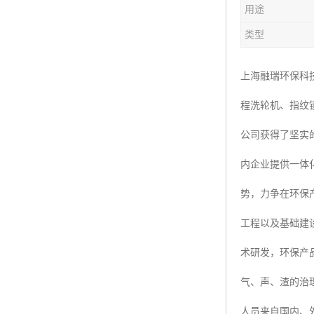
用途
楼层呼叫器
类型
车辆冲洗抓拍
塔机黑匣子
上海融瑞环保科
程洗轮机、指纹
卸料平台
公司获得了坚实
工地安全帽人员定位
内企业提供一体
高支模监测
势，力争在环保
临边防护网监测系统
工程以及基础建
升降机人数识别系统
术研发，环保产
施工电梯超载保护器
气、声、渣的治
升降机防坠器
人员来自国内、