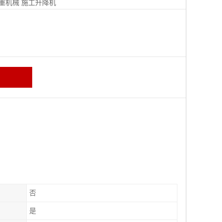
重机械
施工升降机
否
是