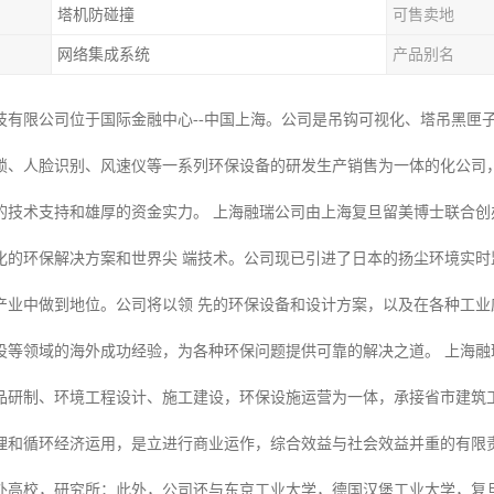
塔机防碰撞
可售卖地
网络集成系统
产品别名
技有限公司位于国际金融中心--中国上海。公司是吊钩可视化、塔吊黑匣
锁、人脸识别、风速仪等一系列环保设备的研发生产销售为一体的化公司
的技术支持和雄厚的资金实力。 上海融瑞公司由上海复旦留美博士联合
化的环保解决方案和世界尖 端技术。公司现已引进了日本的扬尘环境实
产业中做到地位。公司将以领 先的环保设备和设计方案，以及在各种工
设等领域的海外成功经验，为各种环保问题提供可靠的解决之道。 上海融
品研制、环境工程设计、施工建设，环保设施运营为一体，承接省市建筑
理和循环经济运用，是立进行商业运作，综合效益与社会效益并重的有限责
外高校，研究所；此外，公司还与东京工业大学，德国汉堡工业大学，复旦