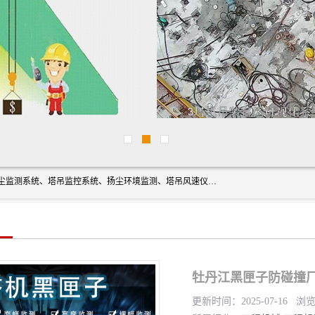
上海融瑞环保科技有限公司是吊钩可视化、塔吊黑匣子、扬尘监测系统、塔吊监控系统、扬尘环境监测、塔吊风速仪、楼层呼叫器、主令控制器、人脸识别、风速仪等一系列环保设备的研发生产销售为一体的专业化公司。
牡丹江黑匣子防碰撞厂
更新时间：2025-07-16 浏