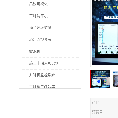
吊钩可视化
工地洗车机
扬尘环境监测
塔吊监控系统
雾泡机
施工电梯人脸识别
升降机监控系统
工地楼层呼叫器
电梯超载保护器
产地
太阳能施工警示灯
订货号