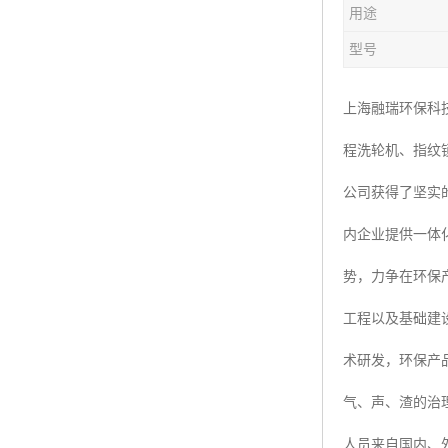
用途
楼层呼叫器
型号
车辆冲洗抓拍
塔机黑匣子
上海融瑞环保科
程洗轮机、指纹
卸料平台
公司获得了坚实
工地安全帽人员定位
内企业提供一体
高支模监测
势，力争在环保
临边防护网监测系统
工程以及基础建
升降机人数识别系统
术研发，环保产
施工电梯超载保护器
气、声、渣的治
升降机防坠器
人员来自国内、