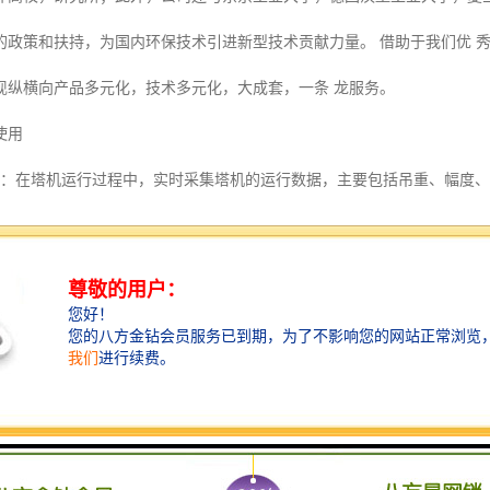
的政策和扶持，为国内环保技术引进新型技术贡献力量。 借助于我们优 
现纵横向产品多元化，技术多元化，大成套，一条 龙服务。
使用
能：在塔机运行过程中，实时采集塔机的运行数据，主要包括吊重、幅度
并以动画的形式显示吊钩的运行状态。
能：该装置可实现塔机多种安全限制器的功能，如起重力矩限制、起重量
信号，允许起重机向安全方向运行，禁止其向危险方向运行。
定、解锁功能：该系统可通过管理平台远程锁定非正常工作的塔机，禁止
球GPS卫星定位：信号传输采用GPS卫星定位系统，塔机安装位置坐标自
数据记录、上传功能：出现下列情况时，系统发出报警：