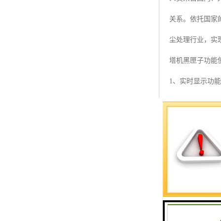
预警螺母
关系。依托国家
主令控制器
尘处理行业，实
塔机模型
塔机黑匣子功能
临边防护
1、实时显示功
塔吊风速仪
其中的关键数据
指纹识别系统
2、安全保护功
系统将发出控制
3、塔机远程锁
4、塔机位置全
5、报警及报警