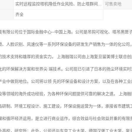
实时远程监控塔机降低作业风险、防止塔群间碰撞
可售卖地
齐全
技有限公司位于国际金融中心--中国上海。公司是吊钩可视化、塔吊黑匣
锁、人脸识别、风速仪等一系列环保设备的研发生产销售为一体的化公司
的技术支持和雄厚的资金实力。 上海融瑞公司由上海复旦留美博士联合
化的环保解决方案和世界尖 端技术。公司现已引进了日本的扬尘环境实
产业中做到地位。公司将以领 先的环保设备和设计方案，以及在各种工
设等领域的海外成功经验，为各种环保问题提供可靠的解决之道。 上海融
品研制、环境工程设计、施工建设，环保设施运营为一体，承接省市建筑
理和循环经济运用，是立进行商业运作，综合效益与社会效益并重的有限责
外高校，研究所；此外，公司还与东京工业大学，德国汉堡工业大学，复旦