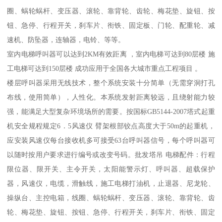
圈、蜗轮蜗杆、变压器、滚轮、靠背轮、齿轮、梅花垫、旋钮、按
钮、急停、行程开关，刹车片、衔铁、固定板、门轮、配重轮、减
速机、防坠器，连轴器，电铃、等等。
室内电梯呼叫器可以达到2KM有效距离 ，室内电梯可达到80层楼 施
工电梯可达到150层楼 成功应用于全国各大城市重点工程项目 。
楼层呼叫器采用无线技术，整个系统安装十分简单（无需穿洞打孔
布线，使用简单），人性化。本系统发射距离较远，且绕射能力较
强，能满足大型复杂环境场所的需要。按国标GB5144-2007塔式起重
机安全规程规定6．5风速仪 臂架根部铰点高度大于50m的起重机，
应安装风速仪每台接收机多可接受63台呼叫器信号，每个呼叫器可
以随时按用户要求进行编号或改变号码。批发塔吊 电梯配件：行程
限位器、限开关、主令开关，太阳能警示灯、呼叫器、超载保护
器，风速仪，电缆，滑触线，施工电梯打油机，止退器、尼龙轮、
操纵台、主控电箱，线圈、蜗轮蜗杆、变压器、滚轮、靠背轮、齿
轮、梅花垫、旋钮、按钮、急停、行程开关，刹车片、衔铁、固定