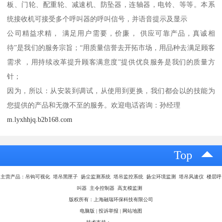
板、门轮、配重轮、减速机、防坠器，连轴器，电铃、等等。本系
统接收机可接受多个呼叫器的呼叫信号，并语音提示及显示
公司精益求精， 满足用户需要，价廉， 供应可靠产品，真诚相
待”是我们的服务宗旨；“用质量信誉去开拓市场，用品种去满足顾客
需求 ，用持续改革提升顾客满意度”提供优良服务是我们的质量方
针；
因为，所以：从安装到调试，从使用到更换，我们都会以的技能为
您提供的产品和无微不至的服务。欢迎电话咨询：孙经理
m.lyxhhjq.b2b168.com
Top
主营产品：吊钩可视化 塔吊黑匣子 扬尘监测系统 塔吊监控系统 扬尘环境监测 塔吊风速仪 楼层呼
叫器 主令控制器 高支模监测
版权所有：上海融瑞环保科技有限公司
电脑版
|
投诉举报
|
网站地图