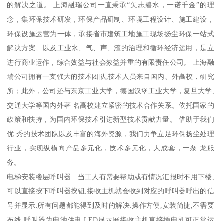
的解决之道。 上海融瑞公司一直秉承“矢志碧水，一诺千金”的理
念，集环保技术研发，环保产品研制、环境工程设计、施工建设，
环保设施运营为一体，承接省市建筑工地施工现场扬尘环保一站式
解决方案、以及工业水、气、声、渣的治理和循环经济运用，是立
进行商业运作，综合效益与社会效益并重的有限责任公司。 上海融
瑞公司拥有一支强大的技术团队,技术人员来自国内、外高校，研究
所；此外，公司还与东京工业大学，德国汉堡工业大学，复旦大学,
交通大学等国内外著 名高校建立紧密的技术合作关系。依托国家的
政策和扶持，为国内环保技术引进新型技术贡献力量。 借助于我们
优 秀的技术团队以及丰富的海外资源，我们力争立足环保扬尘处理
行业，实现纵横向产品多元化，技术多元化，大成套，一条 龙服
务。
电梯安装楼层呼叫器：当工人有需要帮助或有情况汇报时不用下楼,
可以直接按下呼叫器按钮,接收主机就会收到对应的呼叫器呼出的信
号并显示.所有问题都能得到及时的解决.操作方便,安装简捷,不需要
布线.呼叫器为电池供电,LED显示屏接收主机直接插电即可正常运