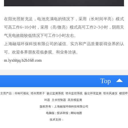
在阳光照射充足，电池充满电的情况下，采用（长时间半亮）模式
可高工作6~10小时，采用（亮/微亮）模式高可工作2~3小时，阴雨天
气充电效能较低情况下可工作1小时左右。
上海融瑞环保科技有限公司的诚信、实力和产品质量获得业界的认
可。欢迎各界朋友莅临参观、和业务洽谈。
m.lyxhhjq.b2b168.com
Top
主营产品：吊钩可视化 塔吊黑匣子 扬尘监测系统 塔吊监控系统 扬尘环境监测 塔吊风速仪 楼层呼
叫器 主令控制器 高支模监测
版权所有：上海融瑞环保科技有限公司
电脑版
|
投诉举报
|
网站地图
技术支持：
八方资源网