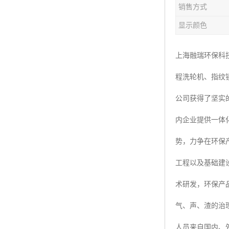
销售方式
楼层呼叫器
显示颜色
车辆冲洗抓拍
塔机黑匣子
上海融瑞环保科
程洗轮机、指纹
卸料平台
公司获得了坚实
工地安全帽人员定位
内企业提供一体
高支模监测
势，力争在环保
临边防护网监测系统
工程以及基础建
升降机人数识别系统
术研发，环保产
施工电梯超载保护器
气、声、渣的治
升降机防坠器
人员来自国内、