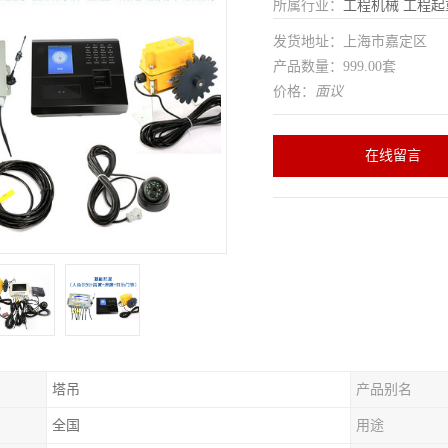
所属行业：
工程机械
工程起
发货地址：上海市嘉定区
产品数量：999.00套
价格：
面议
在线留言
塔吊
产品别名
全国
用途