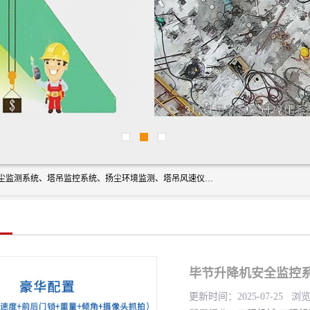
上海融瑞环保科技有限公司是吊钩可视化、塔吊黑匣子、扬尘监测系统、塔吊监控系统、扬尘环境监测、塔吊风速仪、楼层呼叫器、主令控制器、人脸识别、风速仪等一系列环保设备的研发生产销售为一体的专业化公司。
毕节升降机安全监控系
更新时间：2025-07-25 浏