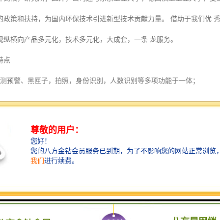
的政策和扶持，为国内环保技术引进新型技术贡献力量。 借助于我们优 
现纵横向产品多元化，技术多元化，大成套，一条 龙服务。
特点
预警、黑匣子，拍照，身份识别，人数识别等多项功能于一体；
监测功能：能够实时监测施工电梯的载重、人数、速度（防坠）、高度
份管理等的安全信息，能对系统的各种危险进行有效防护，并能传输到远
播报系统，在系统出现危险、电梯启动运行时、电梯达到目标层时均会
，在意外断电的情况下系统能够依靠备用电源将设备进行安全锁定，提
监控管理系统主要有两部分组成：升降机监控管理子系统和综合管理子系
子系统是系统的模块，控制器从升降机开关量、各种传感器采集升降机的