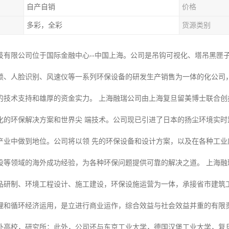
自产自销
价格
多彩，全彩
货源类别
技有限公司位于国际金融中心--中国上海。公司是吊钩可视化、塔吊黑匣
锁、人脸识别、风速仪等一系列环保设备的研发生产销售为一体的化公司
的技术支持和雄厚的资金实力。 上海融瑞公司由上海复旦留美博士联合
化的环保解决方案和世界尖 端技术。公司现已引进了日本的扬尘环境实
产业中做到地位。公司将以领 先的环保设备和设计方案，以及在各种工
设等领域的海外成功经验，为各种环保问题提供可靠的解决之道。 上海融
品研制、环境工程设计、施工建设，环保设施运营为一体，承接省市建筑
理和循环经济运用，是立进行商业运作，综合效益与社会效益并重的有限责
外高校，研究所；此外，公司还与东京工业大学，德国汉堡工业大学，复旦