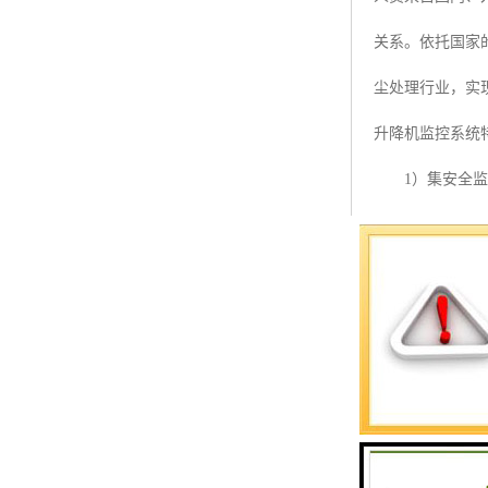
预警螺母
关系。依托国家
主令控制器
尘处理行业，实
塔机模型
升降机监控系统
临边防护
1）集安全监测
塔吊风速仪
（2）九大安全
指纹识别系统
频、操作人员身
（3）自动语音
（4）断电保护
施工升降机安全
升降机监控管理