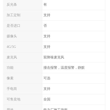
反光条
有
加工定制
支持
是否进口
否
摄像头
支持
4G/5G
支持
麦克风
双降噪麦克风
功能
撞击报警，温度报警，静默
像素
可选
手电筒
支持
可售卖地
全国
用途
电力厂施工场所