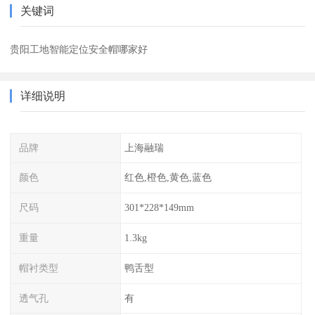
关键词
贵阳工地智能定位安全帽哪家好
详细说明
品牌
上海融瑞
颜色
红色,橙色,黄色,蓝色
尺码
301*228*149mm
重量
1.3kg
帽衬类型
鸭舌型
透气孔
有