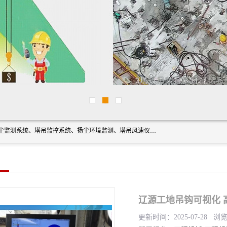
上海融瑞环保科技有限公司是吊钩可视化、塔吊黑匣子、扬尘监测系统、塔吊监控系统、扬尘环境监测、塔吊风速仪、楼层呼叫器、主令控制器、人脸识别、风速仪等一系列环保设备的研发生产销售为一体的专业化公司。
辽源工地吊钩可视化 
更新时间：2025-07-28 浏