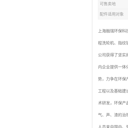
可售卖地
楼层呼叫器
配件适用对象
车辆冲洗抓拍
塔机黑匣子
上海融瑞环保科
程洗轮机、指纹
卸料平台
公司获得了坚实
工地安全帽人员定位
内企业提供一体
高支模监测
势，力争在环保
临边防护网监测系统
工程以及基础建
升降机人数识别系统
术研发，环保产
施工电梯超载保护器
气、声、渣的治
升降机防坠器
人员来自国内、