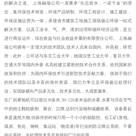
的解决之道。 上海融瑞公司一直秉承“矢志碧水，一诺千金”的理
念，集环保技术研发，环保产品研制、环境工程设计、施工建设，
环保设施运营为一体，承接省市建筑工地施工现场扬尘环保一站式
解决方案、以及工业水、气、声、渣的治理和循环经济运用，是立
进行商业运作，综合效益与社会效益并重的有限责任公司。 上海融
瑞公司拥有一支强大的技术团队,技术人员来自国内、外高校，研究
所；此外，公司还与东京工业大学，德国汉堡工业大学，复旦大学,
交通大学等国内外著 名高校建立紧密的技术合作关系。依托国家的
政策和扶持，为国内环保技术引进新型技术贡献力量。 借助于我们
的技术团队以及丰富的海外资源，我们力争立足环保扬尘处理行
业，实现纵横向产品多元化，技术多元化，大成套服务。
生厂的雾炮机可以喷出30多米,30~120多米远的水雾,水雾与浮在空气
中的粉尘颗粒吸附、聚合、沉降,达到污染物和减霾效果。 设备看起
来是庞然大物,但操作的时候只用一个小小的就能控。在工矿(发电、
煤炭、焦化、钢铁、集运站、物流港)等行业的防尘降尘系统、干雾
抑尘系统、水处理技术及开发得到广泛的应用。