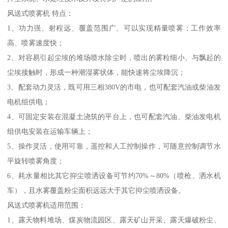
风送式喷雾机 特点：
1、功力强、射程远、覆盖范围广、可以实现精量喷雾；工作效率
高、喷雾速度快；
2、对容易引起尘埃的堆场喷水除尘时，喷出的雾粒细小、与飘起的
尘埃接触时，形成一种潮湿雾状体，能快速将尘埃降沉；
3、配套动力灵活，既可用三相380V的市电，也可配套汽油或柴油发
电机组供电；
4、可固定安装在混凝土浇筑的平台上，也可配套汽油、柴油发电机
组供电安装在运输车辆上；
5、操作灵活，使用可靠，遥控和人工控制操作，可随意控制调节水
平旋转喷雾角度；
6、耗水量相比其它抑尘喷洒设备可节约70%～80%（喷枪、洒水机
车），且水雾覆盖粉尘面积远远大于其它抑尘喷洒设备。
风送式喷雾机适用范围：
1、露天物料堆场、煤炭物流园区、露天矿山开采、露天爆破粉尘、