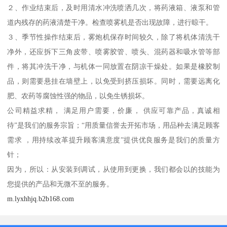
２、作业结束后，及时用清水冲洗喷洒几次，将药液箱、液泵和管
道内残存的药液清楚干净。检查喷雾机是否出现故障，进行晾干。
３、季节性操作结束后，雾炮机保存时间较久，除了将机体清洗干
净外，还应拆下三角皮带、喷雾胶管、喷头、混药器和吸水管等部
件，将其冲洗干净，与机体一同放置在阴凉干燥处。如果是橡胶制
品，则需要悬挂在墙壁上，以免受到挤压损坏。同时，需要远离化
肥、农药等腐蚀性强的物品，以免生锈损坏。
公司精益求精， 满足用户需要，价廉， 供应可靠产品，真诚相
待”是我们的服务宗旨；“用质量信誉去开拓市场，用品种去满足顾客
需求 ，用持续改革提升顾客满意度”提供优良服务是我们的质量方
针；
因为，所以：从安装到调试，从使用到更换，我们都会以的技能为
您提供的产品和无微不至的服务。
m.lyxhhjq.b2b168.com