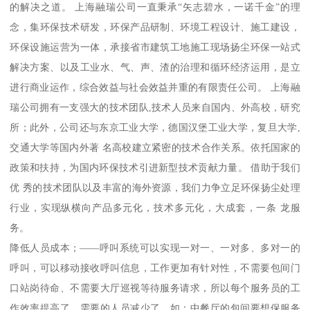
的解决之道。 上海融瑞公司一直秉承“矢志碧水，一诺千金”的理
念，集环保技术研发，环保产品研制、环境工程设计、施工建设，
环保设施运营为一体，承接省市建筑工地施工现场扬尘环保一站式
解决方案、以及工业水、气、声、渣的治理和循环经济运用，是立
进行商业运作，综合效益与社会效益并重的有限责任公司。 上海融
瑞公司拥有一支强大的技术团队,技术人员来自国内、外高校，研究
所；此外，公司还与东京工业大学，德国汉堡工业大学，复旦大学,
交通大学等国内外著 名高校建立紧密的技术合作关系。依托国家的
政策和扶持，为国内环保技术引进新型技术贡献力量。 借助于我们
优 秀的技术团队以及丰富的海外资源，我们力争立足环保扬尘处理
行业，实现纵横向产品多元化，技术多元化，大成套，一条 龙服
务。
降低人员成本；——呼叫系统可以实现一对一、一对多、多对一的
呼叫，可以移动接收呼叫信息，工作更加有针对性，不需要包间门
口站岗待命、不需要大厅巡视等待服务请求，所以每个服务员的工
作效率提高了，需要的人员减少了。如：中餐厅的包间要想保服务