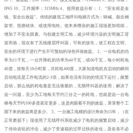
IP65 10、工作频率：315MHz 4、使用效益分析： 1、“安全就是金
钱、安全出效益”。传统的建筑工地呼叫电梯方式为：呐喊、敲击钢
架管、投掷砖块、或使用电铃。使本来嘈杂的施工现场更加喧闹，
增加了不安全因素。与创建文明工地，减少环境污染的文明施工背
道而弛，现在有了无线楼层呼叫器，可有的放矢，使工程在文明、
安全的环境下进行产生不可预知的绿色环保效益。 2、一台电机的功
率为11千瓦，一台升降机的功率为44千瓦，或66千瓦，每小时耗电
40度，按每天10小时算，共耗电400度，大家知道电机在启动的瞬间
启动电流是工作电流的2-3倍，如果在没有目的的情况下运行，频繁
启动，那么他的耗电量是无法衡量的，无限呼叫器的使用，解决了
这一问题，至少为工地每天节约三分之一的耗电，也就是说一台电
梯每天节约100多度甚至更多，这是肉眼看不到的效益，算算整个工
期下来的效益将是多少。 3、一台施工电梯的设计寿命为15年，（在
正常磨损下）现使用了无线呼叫系统减少了电机的频繁启动，减少
了传动齿轮的冲击，减少了变速箱的过早过快的老化，及齿条不必