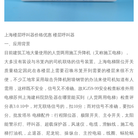
上海楼层呼叫器价格优惠 楼层呼叫器
一、应用背景
目前建筑工地大量使用的人货两用施工升降机（又称施工电梯），
大多没有装设与吊笼内的司机联络的信号装置。上海电梯限位开关
质量稳定因此在各楼层上需要召唤吊笼开到需要的楼层来很不方
便，不少工地常采用敲击升降机附墙钢管的办法来使司机知道有人
需用，这样既不安全，信号又不准确。故JGJ59-99安全检查标准外用
电梯苏州上海建科院防坠器在哪里能买到（人货两用电梯）检查评
分表3.0.10中，对无联络信号的，扣10分；而对信号不准确，要扣6
分。批发塔吊 电梯配件：行程限位器、极限开关、主令开关，太阳
能警示灯、呼叫器、超载保护器，风速仪，电缆，滑触线，施工电
梯打油机，止退器、尼龙轮、操纵台、主控电箱，线圈、蜗轮蜗