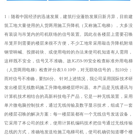
1：随着中国经济的迅速发展，建筑行业蓬勃发展日新月异，目前建
筑工地大量使用的人货两用施工升降机（又称施工电梯），大多没
有装设与吊笼内的司机联络的信号装置。因此在各楼层上需要召唤
吊笼开到需要的楼层来很不方便，不少工地常采用敲击升降机附墙
钢管呐喊、投掷砖块、或使用电铃的办法来使司机知道有人需用，
这样既不安全，信号又不准确。故JGJ59-99安全检查标准外用电梯
（人货两用电梯）检查评分表3.0.10中，对无联络信号的，扣10分；
而对信号不准确，要扣6分。 针对上述情况，我公司采用国际技术研
发出楼层无线数码施工升降电梯楼层呼叫器。本产品是无线通讯与
计算机技术相结合的高新科技电子产品，它是一种无线装置，采用
单片微电脑控制技术，通过无线传输及数字显示技术，组成了一套
的楼层召唤的解决方案：每一楼层装都有一个无线信号发送设备，
它采用了本公司的技术，使用计算机编码技术把信号通过无线传输
总线的方式，准确地发送给施工电梯司机，使司机确切知道哪个楼