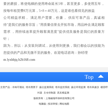
要的磨损，将使电梯的使用寿命延长5年，甚至更多，多使用五年，
按每年租赁费8万元算，5×8＝40万元，这是谁也看得见的效益
公司精益求精， 满足用户需要，价廉， 供应可靠产品，真诚相
待”是我们的服务宗旨；“用质量信誉去开拓市场，用品种去满足顾客
需求 ，用持续改革提升顾客满意度”提供优良服务是我们的质量方
针；
因为，所以：从安装到调试，从使用到更换，我们都会以的技能为
您提供的产品和无微不至的服务。欢迎电话咨询：孙经理
m.lyxhhjq.b2b168.com
Top
主营产品：吊钩可视化 塔吊黑匣子 扬尘监测系统 塔吊监控系统 扬尘环境监测 塔吊风速仪 楼层呼
叫器 主令控制器 高支模监测
版权所有：上海融瑞环保科技有限公司
电脑版
|
投诉举报
|
网站地图