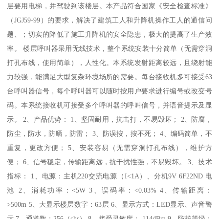
层要用电梯，并驾驶到该楼层。本产品符合国家《安全检查标准》
（JGJ59-99）的要求，解决了建筑工人和升降机操作工人的通信问
题、；切实的降低了施工升降机的安全隐患，极大的提高了生产效
率。 楼层呼叫器采用无线技术，整个系统安装十分简单（无需穿洞
打孔布线，使用简单），人性化。本系统发射距离较远，且绕射能
力较强，能满足大型复杂环境场所的需要。每台接收机多可接受63
台呼叫器信号，每个呼叫器可以随时按用户要求进行编号或改变号
码。本系统接收机可接受多个呼叫器的呼叫信号，并语音提示及显
示。 2、产品优势： 1、坚固耐用，抗击打，不易毁坏； 2、防腐，
防尘，防水，防晒，防雷； 3、防误按，按不死； 4、编码简单，不
重复，更改方便； 5、安装容易（无需穿洞打孔布线），维护方
便； 6、信号稳定，传输距离远，抗干扰性强，不易毁坏。 3、技术
指标： 1、电源：主机220交流电源（I<1A）、分机9V 6F22ND 电
池 2、消耗功率：<5W 3、误码率：<0.03% 4、传输距离：
>500m 5、大显示楼层数字：63层 6、显示方式：LED显示、声音警
示 7、通道数：256（chs） 8、接受灵敏度：-114dBm 9、防护等级：