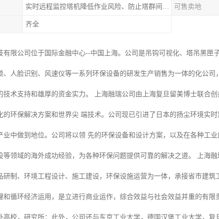
实时远程监控塔机降低作业风险、防止塔群间碰撞
可售卖地
齐全
技有限公司位于国际金融中心--中国上海。公司是吊钩可视化、塔吊黑匣
锁、人脸识别、风速仪等一系列环保设备的研发生产销售为一体的化公司
的技术支持和雄厚的资金实力。 上海融瑞公司由上海复旦留美博士联合
化的环保解决方案和世界尖 端技术。公司现已引进了日本的扬尘环境实
产业中做到地位。公司将以领 先的环保设备和设计方案，以及在各种工
设等领域的海外成功经验，为各种环保问题提供可靠的解决之道。 上海融
品研制、环境工程设计、施工建设，环保设施运营为一体，承接省市建筑
理和循环经济运用，是立进行商业运作，综合效益与社会效益并重的有限责
外高校，研究所；此外，公司还与东京工业大学，德国汉堡工业大学，复旦