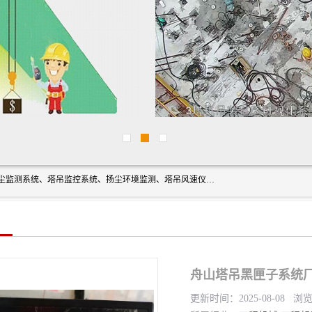
上海融瑞环保科技有限公司是吊钩可视化、塔吊黑匣子、扬尘监测系统、塔吊监控系统、扬尘环境监测、塔吊风速仪、楼层呼叫器、主令控制器、人脸识别、风速仪等一系列环保设备的研发生产销售为一体的专业化公司。
舟山塔吊黑匣子系统厂
更新时间：2025-08-08 浏