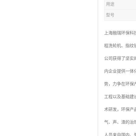
用途
楼层呼叫器
型号
车辆冲洗抓拍
塔机黑匣子
上海融瑞环保科
程洗轮机、指纹
卸料平台
公司获得了坚实
工地安全帽人员定位
内企业提供一体
高支模监测
势，力争在环保
临边防护网监测系统
工程以及基础建
升降机人数识别系统
术研发，环保产
施工电梯超载保护器
气、声、渣的治
升降机防坠器
人员来自国内、