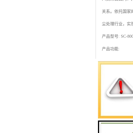
预警螺母
关系。依托国家
主令控制器
尘处理行业，实
塔机模型
产品型号: SC-80
临边防护
产品功能:
塔吊风速仪
实时跟踪吊钩位
指纹识别系统
免安全事故，提
产品特点:
◆安装于小车位
◆采用全自动跟
◆智能化靠近充