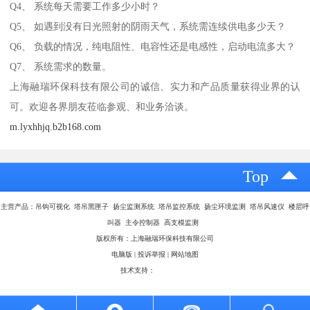
Q4、 系统每天需要工作多少小时？
Q5、 如遇到没有日光照射的阴雨天气，系统需连续供电多少天？
Q6、 负载的情况，纯电阻性、电容性还是电感性，启动电流多大？
Q7、 系统需求的数量。
上海融瑞环保科技有限公司的诚信、实力和产品质量获得业界的认
可。欢迎各界朋友莅临参观、和业务洽谈。
m.lyxhhjq.b2b168.com
Top
主营产品：吊钩可视化 塔吊黑匣子 扬尘监测系统 塔吊监控系统 扬尘环境监测 塔吊风速仪 楼层呼
叫器 主令控制器 高支模监测
版权所有：上海融瑞环保科技有限公司
电脑版
|
投诉举报
|
网站地图
技术支持：
八方资源网