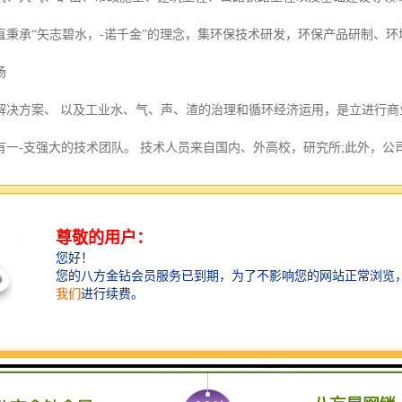
直秉承“矢志碧水，-诺千金”的理念，集环保技术研发，环保产品研制、
场
解决方案、 以及工业水、气、声、渣的治理和循环经济运用，是立进行
有一-支强大的技术团队。 技术人员来自国内、外高校，研究所;此外，公
术合作关系。依托国家的政策和扶持,为国内环保技术引进新型技术贡献力
术团队以及丰富的海外资源,我们力争立足环保扬尘处理行业，实现纵横向产
气的地区，阳光照射无法达到8小时，建议使用（亮/灭）模式，以大限度