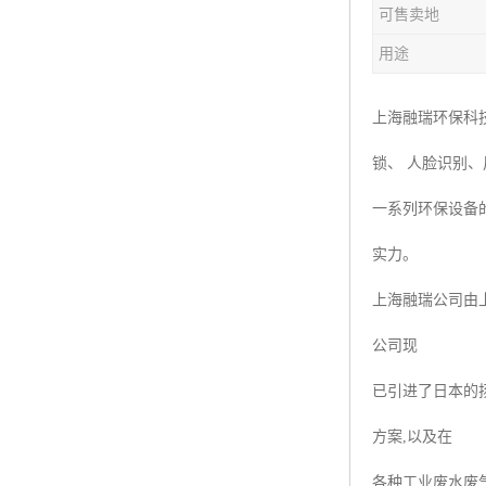
可售卖地
楼层呼叫器
用途
车辆冲洗抓拍
塔机黑匣子
上海融瑞环保科
锁、 人脸识别
卸料平台
一系列环保设备
工地安全帽人员定位
实力。
高支模监测
上海融瑞公司由
临边防护网监测系统
公司现
升降机人数识别系统
已引进了日本的
施工电梯超载保护器
方案,以及在
升降机防坠器
各种工业废水废