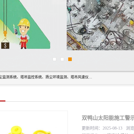
上海融瑞环保科技有限公司是吊钩可视化、塔吊黑匣子、扬尘监测系统、塔吊监控系统、扬尘环境监测、塔吊风速仪、楼层呼叫器、主令控制器、人脸识别、风速仪等一系列环保设备的研发生产销售为一体的专业化公司。
双鸭山太阳能施工警示
更新时间：2025-08-13 浏