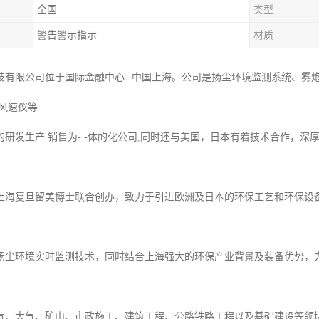
全国
类型
警告警示指示
材质
技有限公司位于国际金融中心--中国上海。公司是扬尘环境监测系统、雾
、风速仪等
的研发生产 销售为- -体的化公司,同时还与美国，日本有着技术合作，
上海复旦留美博士联合创办，致力于引进欧洲及日本的环保工艺和环保设备
扬尘环境实时监测技术，同时结合上海强大的环保产业背景及装备优势，
气、大气、矿山、市政施工、建筑工程、公路铁路工程以及基础建设等领