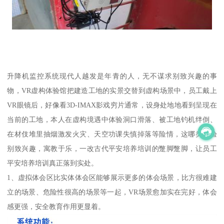
升降机监控系统现代人越发是年青的人，无不谋求别致兴趣的事
物，VR虚构体验馆把建造工地的实景交替到虚构场景中，员工戴上
VR眼镜后，好像看3D-IMAX影戏穷片通常，设身处地地看到呈现在
当前的工地，本人在虚构境遇中体验洞口滑落、被工地钓机绊倒、
在材伎堆里抽烟激发火灾、天空功课失慎掉落等险情，这哪类体验
别致兴趣，寓教于乐，一改古代平安培养培训的蹩脚蹩脚，让员工
平安培养培训真正落到实处。
1、虚拟体会区比实体体会区能够展示更多的体会场景，比方很难建
立的场景、危险性很高的场景等一起，VR场景愈加实在完好，体会
感更强，安全教育作用更显着。