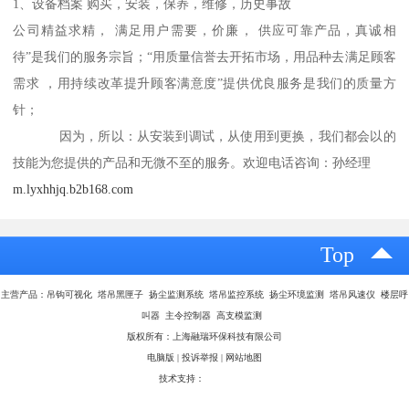
1、设备档案 购买，安装，保养，维修，历史事故
公司精益求精， 满足用户需要，价廉， 供应可靠产品，真诚相
待”是我们的服务宗旨；“用质量信誉去开拓市场，用品种去满足顾客
需求 ，用持续改革提升顾客满意度”提供优良服务是我们的质量方
针；
因为，所以：从安装到调试，从使用到更换，我们都会以的
技能为您提供的产品和无微不至的服务。欢迎电话咨询：孙经理
m.lyxhhjq.b2b168.com
Top
主营产品：吊钩可视化 塔吊黑匣子 扬尘监测系统 塔吊监控系统 扬尘环境监测 塔吊风速仪 楼层呼
叫器 主令控制器 高支模监测
版权所有：上海融瑞环保科技有限公司
电脑版
|
投诉举报
|
网站地图
技术支持：
八方资源网