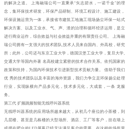
的解决之道。 上海融瑞公司一直秉承“矢志碧水，一诺千金”的理
念，集环保技术研发，环保产品研制、环境工程设计、施工建设，
环保设施运营为一体，承接省市建筑工地施工现场扬尘环保一站式
解决方案、以及工业水、气、声、渣的治理和循环经济运用，是立
进行商业运作，综合效益与社会效益并重的有限责任公司。 上海融
瑞公司拥有一支强大的技术团队,技术人员来自国内、外高校，研究
所；此外，公司还与东京工业大学，德国汉堡工业大学，复旦大学,
交通大学等国内外著 名高校建立紧密的技术合作关系。依托国家的
政策和扶持，为国内环保技术引进新型技术贡献力量。 借助于我们
优 秀的技术团队以及丰富的海外资源，我们力争立足环保扬尘处理
行业，实现纵横向产品多元化，技术多元化，大成套，一条 龙服
务。
第三代 扩频跳频智能无线呼叫器系统
无线呼叫器系统的应用场所越来越大，从初几个座位的小茶楼，到
几层楼、甚至是几栋楼的大型场所、酒店、工厂等客户，挂在墙上
或摆在吧台的LED屏幕已经无法满足客户的需要，在这样的场所里