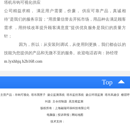
塔机吊钩可视化供应
公司精益求精， 满足用户需要，价廉， 供应可靠产品，真诚相
待”是我们的服务宗旨；“用质量信誉去开拓市场，用品种去满足顾客
需求 ，用持续改革提升顾客满意度”提供优良服务是我们的质量方
针；
因为，所以：从安装到调试，从使用到更换，我们都会以的
技能为您提供的产品和无微不至的服务。欢迎电话咨询：孙经理
m.lyxhhjq.b2b168.com
Top
主营产品：吊钩可视化 塔吊黑匣子 扬尘监测系统 塔吊监控系统 扬尘环境监测 塔吊风速仪 楼层呼
叫器 主令控制器 高支模监测
版权所有：上海融瑞环保科技有限公司
电脑版
|
投诉举报
|
网站地图
技术支持：
八方资源网