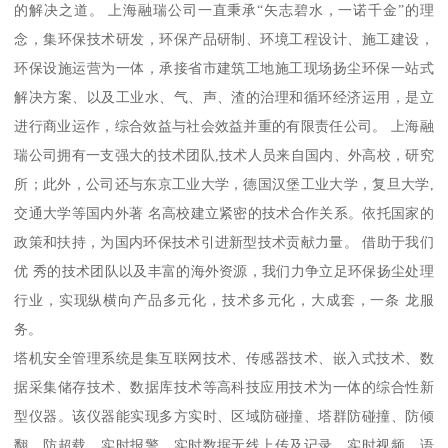
的解决之道。 上海融瑞公司一直秉承“矢志碧水，一诺千金”的理
念，集环保技术研发，环保产品研制、环境工程设计、施工建设，
环保设施运营为一体，承接省市建筑工地施工现场扬尘环保一站式
解决方案、以及工业水、气、声、渣的治理和循环经济运用，是立
进行商业运作，综合效益与社会效益并重的有限责任公司。 上海融
瑞公司拥有一支强大的技术团队,技术人员来自国内、外高校，研究
所；此外，公司还与东京工业大学，德国汉堡工业大学，复旦大学,
交通大学等国内外著 名高校建立紧密的技术合作关系。依托国家的
政策和扶持，为国内环保技术引进新型技术贡献力量。 借助于我们
优 秀的技术团队以及丰富的海外资源，我们力争立足环保扬尘处理
行业，实现纵横向产品多元化，技术多元化，大成套，一条 龙服
务。
塔机安全管理系统是集互联网技术、传感器技术、嵌入式技术、数
据采集储存技术、数据库技术等高科技应用技术为一体的综合性新
型仪器。该仪器能实现多方实时、区域防碰撞、塔群防碰撞、防倾
翻、防超载、实时报警、实时数据无线上传及记录、实时视频、语